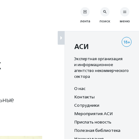
лента
поиск
меню
18+
АСИ
х
Экспертная организация
и информационное
агентство некоммерческого
сектора
О нас
Контакты
льные
Сотрудники
Мероприятия АСИ
Прислать новость
Полезная библиотека
Наши издания