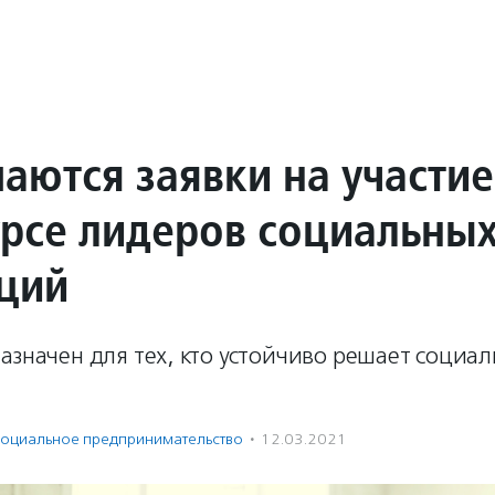
аются заявки на участие
урсе лидеров социальны
ций
азначен для тех, кто устойчиво решает социа
оциальное предпри­нима­тель­ство
·
12.03.2021