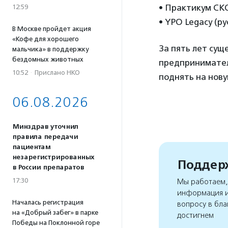
• Практикум СК
12:59
• YPO Legacy (ру
В Москве пройдет акция
«Кофе для хорошего
За пять лет сущ
мальчика» в поддержку
бездомных животных
предпринимател
10:52
·
Прислано НКО
поднять на нову
06.08.2026
Минздрав уточнил
правила передачи
пациентам
незарегистрированных
Поддерж
в России препаратов
17:30
Мы работаем, 
информация и
Началась регистрация
вопросу в бла
на «Добрый забег» в парке
достигнем
Победы на Поклонной горе