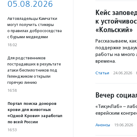
05.08.2026
Кейс заповед
к устойчиво
Автовладельцы Камчатки
могут получить стикеры
«Кольский»
о правилах добрососедства
с бурыми медведями
Рассказываем, ка
18:02
поддержке эндау
работы на много 
Для родственников
времена.
пострадавших в результате
атаки беспилотников под
Статьи
·
24.06.2026
·
Геленджиком открыли
горячую линию
16:58
Вечер социа
Портал поиска доноров
«ТикунЛаб» – лаб
крови для животных
еврейским конгре
«Одной Крови» заработал
по всей России
Анонсы
·
19.06.2026
·
16:53