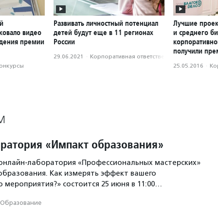
й
Развивать личностный потенциал
Лучшие проек
ковало видео
детей будут еще в 11 регионах
и среднего би
ждения премии
России
корпоративно
получили пре
29.06.2021
·
Корпоративная ответственность
конкурсы
25.05.2016
·
Ко
М
ратория «Импакт образования»
 онлайн-лаборатория «Профессиональных мастерских»
образования. Как измерять эффект вашего
 мероприятия?» состоится 25 июня в 11:00…
Образование