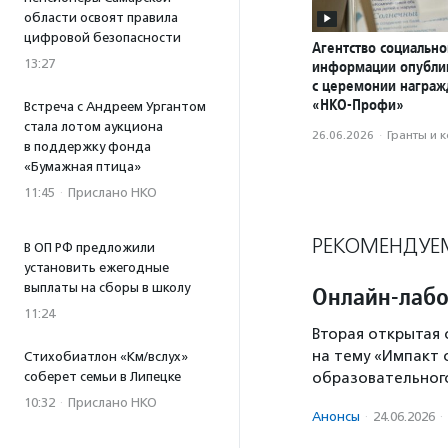
области освоят правила
цифровой безопасности
Агентство социально
13:27
информации опубли
с церемонии награ
«НКО-Профи»
Встреча с Андреем Ургантом
стала лотом аукциона
26.06.2026
·
Гранты и 
в поддержку фонда
«Бумажная птица»
11:45
·
Прислано НКО
РЕКОМЕНДУЕ
В ОП РФ предложили
установить ежегодные
выплаты на сборы в школу
Онлайн-лабо
11:24
Вторая открытая
на тему «Импакт 
Стихобиатлон «Км/вслух»
образовательного
соберет семьи в Липецке
10:32
·
Прислано НКО
Анонсы
·
24.06.2026
·