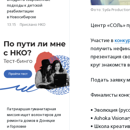
подходы к детской
Фото: Syda Productio
реабилитации
в Новосибирске
13:15
·
Прислано НКО
Центр «СОЛь» пр
Участие в
конку
получить нефин
презентация сво
круг знакомств
Подать заявку 
Финалисты конку
Патриаршая гуманитарная
• Эволюция (русс
миссия ищет волонтеров для
• Ashoka Visiona
ремонта домов в Донецке
• Школа креатив
и Горловке