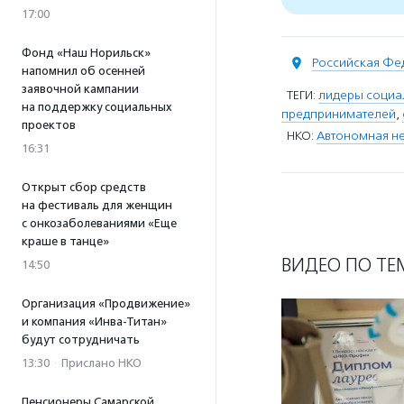
17:00
Фонд «Наш Норильск»
Российская Фе
напомнил об осенней
заявочной кампании
ТЕГИ:
лидеры социа
на поддержку социальных
предпринимателей
,
проектов
НКО:
Автономная не
16:31
Открыт сбор средств
на фестиваль для женщин
с онкозаболеваниями «Еще
краше в танце»
ВИДЕО ПО ТЕ
14:50
Организация «Продвижение»
и компания «Инва-Титан»
будут сотрудничать
13:30
·
Прислано НКО
Пенсионеры Самарской