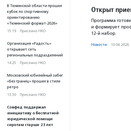
В Тюменской области прошел
Открыт прие
кубок по спортивному
ориентированию
Программа готови
«Тюменский формат-2026»
и формирует про
15:19
·
Прислано НКО
12-й набор.
Организация «Радость»
Новости
·
10.06.2026
открывает сеть
региональных подразделений
14:25
·
Прислано НКО
Московский юбилейный забег
«Без границ» прошел в стиле
ретро
13:30
·
Прислано НКО
Совфед поддержал
инициативу о бесплатной
юридической помощи
сиротам старше 23 лет