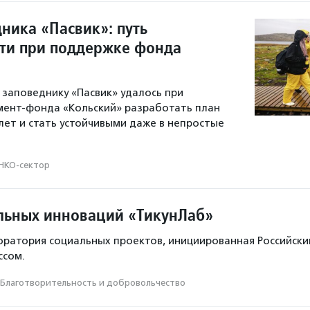
ника «Пасвик»: путь
сти при поддержке фонда
к заповеднику «Пасвик» удалось при
мент-фонда «Кольский» разработать план
лет и стать устойчивыми даже в непростые
НКО-сектор
льных инноваций «ТикунЛаб»
оратория социальных проектов, инициированная Российск
ссом.
Благотвори­тель­ность и доброволь­чест­во