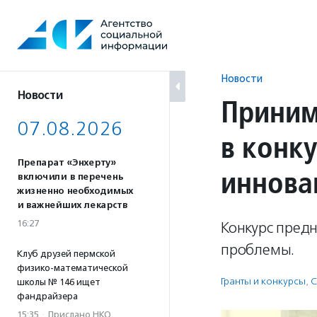
Перейти
к
содержанию
Новости
Новости
Приним
07.08.2026
в конк
Препарат «Энхерту»
иннова
включили в перечень
жизненно необходимых
и важнейших лекарств
16:27
Конкурс предн
проблемы.
Клуб друзей пермской
физико-математической
Гранты и конкурсы
,
С
школы № 146 ищет
фандрайзера
15:35
·
Прислано НКО