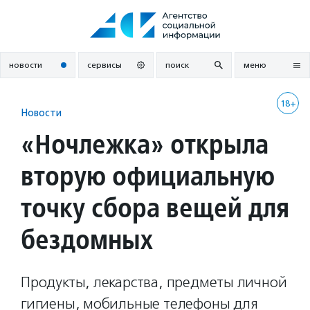
Перейти
к
содержанию
новости
сервисы
поиск
меню
18+
Новости
«Ночлежка» открыла
вторую официальную
точку сбора вещей для
бездомных
Продукты, лекарства, предметы личной
гигиены, мобильные телефоны для