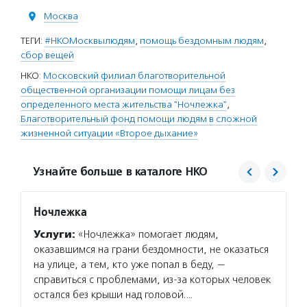
Москва
ТЕГИ:
#НКОМосквылюдям
,
помощь бездомным людям
,
сбор вещей
НКО:
Московский филиал благотворительной
общественной организации помощи лицам без
определенного места жительства "Ночлежка"
,
Благотворительный фонд помощи людям в сложной
жизненной ситуации «Второе дыхание»
Узнайте больше в каталоге НКО
Ночлежка
Второ
Услуги:
«Ночлежка» помогает людям,
Услуг
оказавшимся на грани бездомности, не оказаться
сортир
на улице, а тем, кто уже попал в беду, —
на пер
справиться с проблемами, из-за которых человек
помога
остался без крыши над головой.…
Фонд п