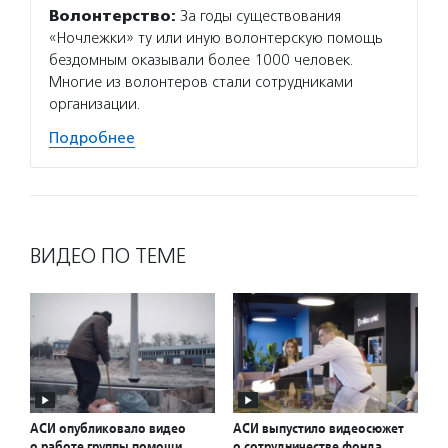
сеть б
Волонтерство:
За годы существования
«Ночлежки» ту или иную волонтерскую помощь
Подро
бездомным оказывали более 1000 человек.
Многие из волонтеров стали сотрудниками
организации.
Подробнее
ВИДЕО ПО ТЕМЕ
АСИ опубликовало видео
АСИ выпустило видеосюжет
о работе группы помощи
о сотрудничестве фонда