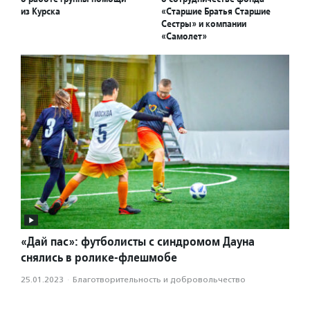
из Курска
«Старшие Братья Старшие
Сестры» и компании
«Самолет»
«Дай пас»: футболисты с синдромом Дауна
снялись в ролике-флешмобе
25.01.2023
·
Благотвори­тель­ность и доброволь­чест­во