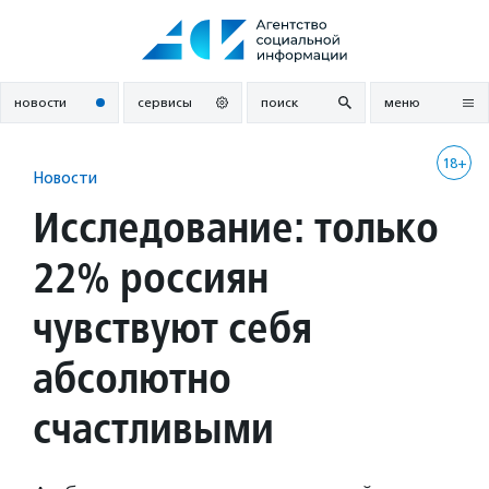
Перейти
к
содержанию
новости
сервисы
поиск
меню
18+
Новости
Исследование: только
22% россиян
чувствуют себя
абсолютно
счастливыми