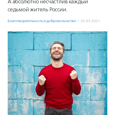
А абсолютно несчастлив каждый
седьмой житель России.
Благотвори­тель­ность и доброволь­чест­во
·
25.03.2021