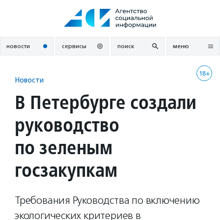
Перейти
к
содержанию
новости
сервисы
поиск
меню
18+
Новости
В Петербурге создали
руководство
по зеленым
госзакупкам
Требования Руководства по включению
экологических критериев в