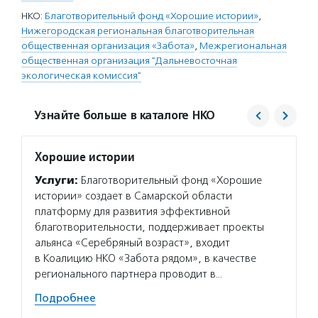
НКО:
Благотворительный фонд «Хорошие истории»
,
Нижегородская региональная благотворительная
общественная организация «Забота»
,
Межрегиональная
общественная организация "Дальневосточная
экологическая комиссия"
Узнайте больше в каталоге НКО
Хорошие истории
НРБОО
Услуги:
Благотворительный фонд «Хорошие
Услуг
истории» создает в Самарской области
инфор
платформу для развития эффективной
являет
благотворительности, поддерживает проекты
«Актив
альянса «Серебряный возраст», входит
межпок
в Коалицию НКО «Забота рядом», в качестве
сайты 
регионального партнера проводит в…
лицеев
Подробнее
Подро