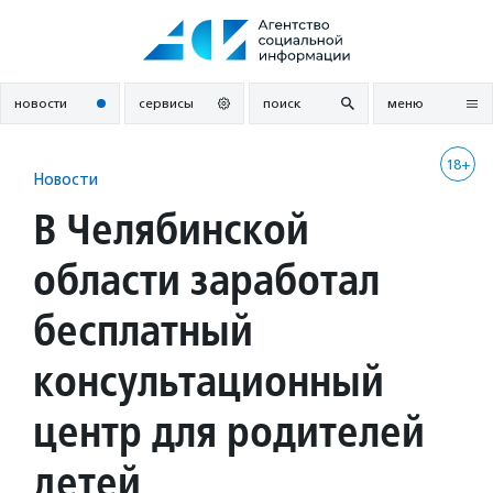
Перейти
к
содержанию
новости
сервисы
поиск
меню
18+
Новости
В Челябинской
области заработал
бесплатный
консультационный
центр для родителей
детей