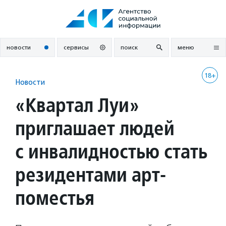
Перейти
к
содержанию
новости
сервисы
поиск
меню
18+
Новости
«Квартал Луи»
приглашает людей
с инвалидностью стать
резидентами арт-
поместья