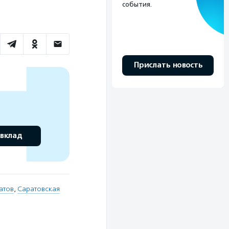
события.
Прислать новость
 вклад
атов
,
Саратовская