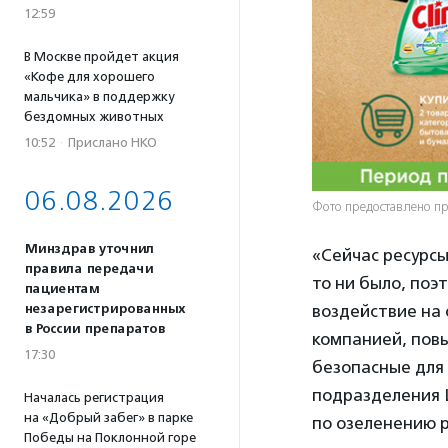
12:59
В Москве пройдет акция
«Кофе для хорошего
мальчика» в поддержку
бездомных животных
10:52
·
Прислано НКО
06.08.2026
Фото предоставлено п
Минздрав уточнил
«Сейчас ресурсы
правила передачи
то ни было, поэ
пациентам
незарегистрированных
воздействие на
в России препаратов
компанией, пов
17:30
безопасные для
подразделения 
Началась регистрация
на «Добрый забег» в парке
по озеленению р
Победы на Поклонной горе