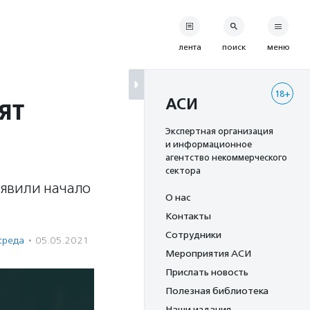
лента
поиск
меню
18+
ят
АСИ
Экспертная организация
и информационное
агентство некоммерческого
сектора
ъявили начало
О нас
Контакты
Сотрудники
среда
·
05.05.2021
Мероприятия АСИ
Прислать новость
Полезная библиотека
Наши издания