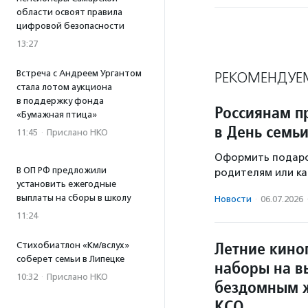
области освоят правила
цифровой безопасности
13:27
Встреча с Андреем Ургантом
РЕКОМЕНДУЕ
стала лотом аукциона
в поддержку фонда
Россиянам п
«Бумажная птица»
в День семь
11:45
·
Прислано НКО
Оформить подаро
В ОП РФ предложили
родителям или ка
установить ежегодные
выплаты на сборы в школу
Новости
·
06.07.2026
11:24
Летние кино
Стихобиатлон «Км/вслух»
соберет семьи в Липецке
наборы на в
10:32
·
Прислано НКО
бездомным 
КСО