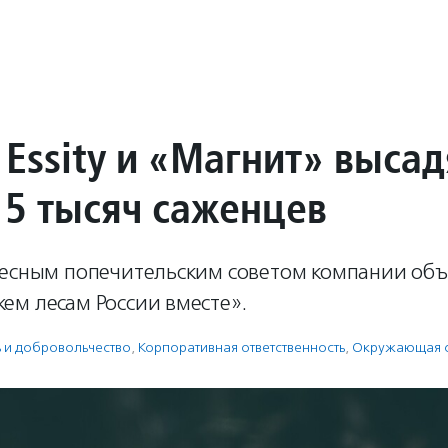
 Essity и «Магнит» высад
15 тысяч саженцев
Лесным попечительским советом компании об
ем лесам России вместе».
ь и доброволь­чест­во
,
Корпоративная ответственность
,
Окружающая 