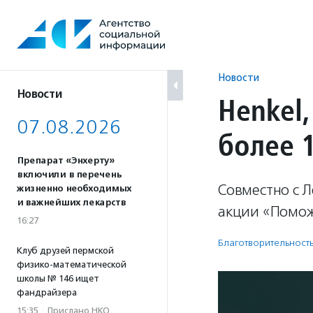
Перейти
к
содержанию
Новости
Новости
Henkel,
07.08.2026
более 
Препарат «Энхерту»
включили в перечень
Совместно с 
жизненно необходимых
и важнейших лекарств
акции «Помож
16:27
Благотвори­тель­ност
Клуб друзей пермской
физико-математической
школы № 146 ищет
фандрайзера
15:35
·
Прислано НКО