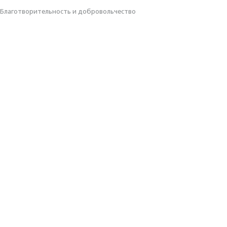
Благотвори­тель­ность и доброволь­чест­во