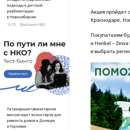
подходы к детской
реабилитации
Акция пройдет с
в Новосибирске
Краснодаре, Нов
13:15
·
Прислано НКО
Покупателям буд
и Henkel – Zewa 
и выбрать регио
Патриаршая гуманитарная
миссия ищет волонтеров для
ремонта домов в Донецке
и Горловке