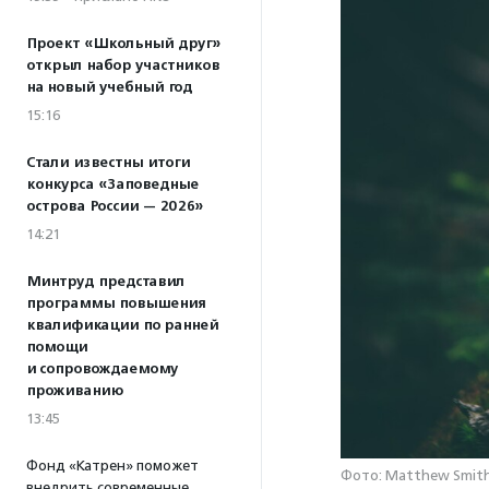
Проект «Школьный друг»
открыл набор участников
на новый учебный год
15:16
Стали известны итоги
конкурса «Заповедные
острова России — 2026»
14:21
Минтруд представил
программы повышения
квалификации по ранней
помощи
и сопровождаемому
проживанию
13:45
Фонд «Катрен» поможет
Фото: Matthew Smith 
внедрить современные