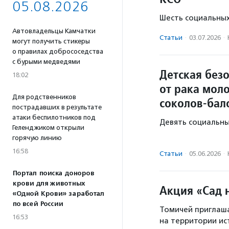
05.08.2026
Шесть социальных
Автовладельцы Камчатки
Статьи
·
03.07.2026
·
могут получить стикеры
о правилах добрососедства
с бурыми медведями
Детская без
18:02
от рака мол
Для родственников
соколов-бал
пострадавших в результате
атаки беспилотников под
Девять социальны
Геленджиком открыли
горячую линию
16:58
Статьи
·
05.06.2026
·
Портал поиска доноров
крови для животных
Акция «Сад 
«Одной Крови» заработал
по всей России
Томичей приглаша
16:53
на территории ис