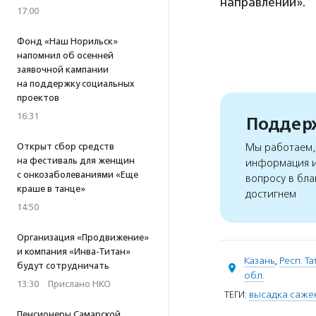
направлении».
17:00
Фонд «Наш Норильск»
напомнил об осенней
заявочной кампании
на поддержку социальных
проектов
16:31
Поддерж
Мы работаем, 
Открыт сбор средств
на фестиваль для женщин
информация и
с онкозаболеваниями «Еще
вопросу в бла
краше в танце»
достигнем
14:50
Организация «Продвижение»
и компания «Инва-Титан»
Казань
,
Респ. Т
будут сотрудничать
обл.
13:30
·
Прислано НКО
ТЕГИ:
высадка саже
Пенсионеры Самарской