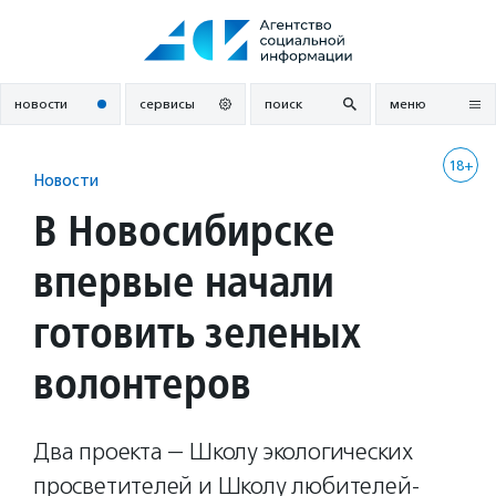
Перейти
к
содержанию
новости
сервисы
поиск
меню
18+
Новости
В Новосибирске
впервые начали
готовить зеленых
волонтеров
Два проекта — Школу экологических
просветителей и Школу любителей-