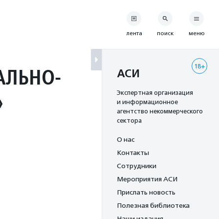
лента
поиск
меню
18+
АЛЬНО-
АСИ
»
Экспертная организация
и информационное
агентство некоммерческого
сектора
О нас
Контакты
Сотрудники
Мероприятия АСИ
Прислать новость
Полезная библиотека
Наши издания