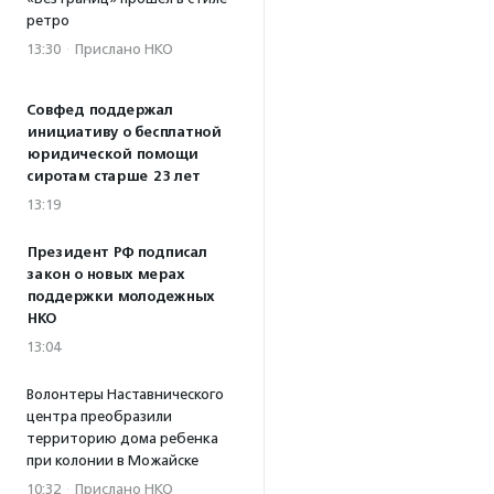
ретро
13:30
·
Прислано НКО
Совфед поддержал
инициативу о бесплатной
юридической помощи
сиротам старше 23 лет
13:19
Президент РФ подписал
закон о новых мерах
поддержки молодежных
НКО
13:04
Волонтеры Наставнического
центра преобразили
территорию дома ребенка
при колонии в Можайске
10:32
·
Прислано НКО