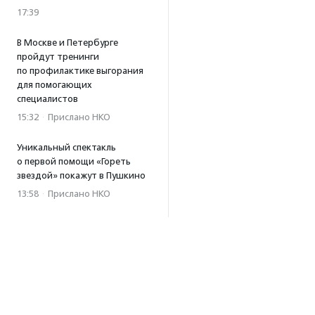
17:39
В Москве и Петербурге
пройдут тренинги
по профилактике выгорания
для помогающих
специалистов
15:32
·
Прислано НКО
Уникальный спектакль
о первой помощи «Гореть
звездой» покажут в Пушкино
13:58
·
Прислано НКО
Как культура помогает
говорить
о благотворительности:
итоги второго «Теплого
вечера с Кольским»
13:55