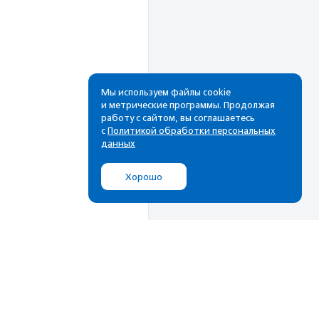
Мы используем файлы cookie
и метрические программы. Продолжая
работу с сайтом, вы соглашаетесь
Рассылка
с
Политикой обработки персональных
данных
Cамые свежие новости,
лучшие материалы в вашем
Хорошо
почтовом ящике
Подписаться