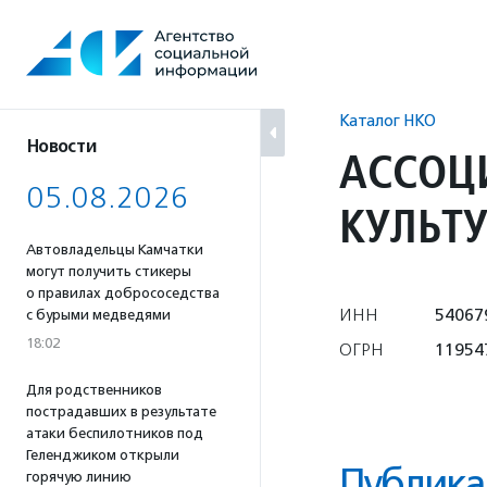
Перейти
к
содержанию
Каталог НКО
Новости
АССОЦ
05.08.2026
КУЛЬТ
Автовладельцы Камчатки
могут получить стикеры
о правилах добрососедства
ИНН
54067
с бурыми медведями
18:02
ОГРН
11954
Для родственников
пострадавших в результате
атаки беспилотников под
Геленджиком открыли
Публика
горячую линию