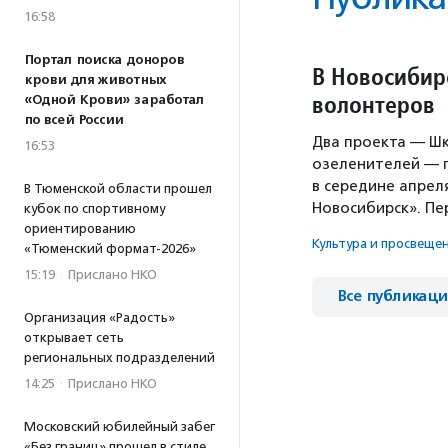
16:58
Портал поиска доноров
В Новосибир
крови для животных
волонтеров
«Одной Крови» заработал
по всей России
Два проекта — Шк
16:53
озеленителей — п
в середине апре
В Тюменской области прошел
Новосибирск». П
кубок по спортивному
ориентированию
Культура и просвеще
«Тюменский формат-2026»
15:19
·
Прислано НКО
Все публикац
Организация «Радость»
открывает сеть
региональных подразделений
14:25
·
Прислано НКО
Московский юбилейный забег
«Без границ» прошел в стиле