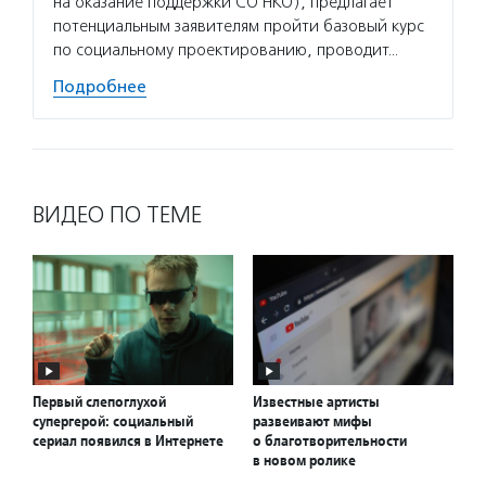
на оказание поддержки СО НКО), предлагает
помога
потенциальным заявителям пройти базовый курс
открыл
по социальному проектированию, проводит…
Подро
Подробнее
ВИДЕО ПО ТЕМЕ
Первый слепоглухой
Известные артисты
супергерой: социальный
развеивают мифы
сериал появился в Интернете
о благотворительности
в новом ролике