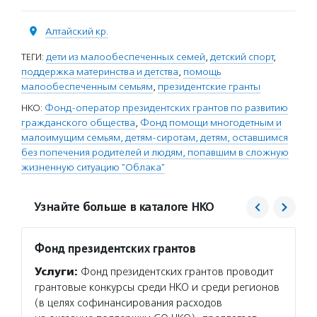
Алтайский кр.
ТЕГИ:
дети из малообеспеченных семей
,
детский спорт
,
поддержка материнства и детства
,
помощь
малообеспеченным семьям
,
президентские гранты
НКО:
Фонд-оператор президентских грантов по развитию
гражданского общества
,
Фонд помощи многодетным и
малоимущим семьям, детям-сиротам, детям, оставшимся
без попечения родителей и людям, попавшим в сложную
жизненную ситуацию "Облака"
Узнайте больше в каталоге НКО
Фонд президентских грантов
Облак
Услуги:
Фонд президентских грантов проводит
Услуг
грантовые конкурсы среди НКО и среди регионов
поддер
(в целях софинансирования расходов
им пол