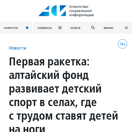
Перейти
к
содержанию
новости
сервисы
поиск
меню
18+
Новости
Первая ракетка:
алтайский фонд
развивает детский
спорт в селах, где
с трудом ставят детей
на ноги