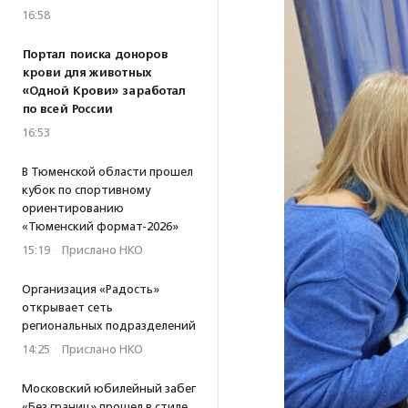
16:58
Портал поиска доноров
крови для животных
«Одной Крови» заработал
по всей России
16:53
В Тюменской области прошел
кубок по спортивному
ориентированию
«Тюменский формат-2026»
15:19
·
Прислано НКО
Организация «Радость»
открывает сеть
региональных подразделений
14:25
·
Прислано НКО
Московский юбилейный забег
«Без границ» прошел в стиле