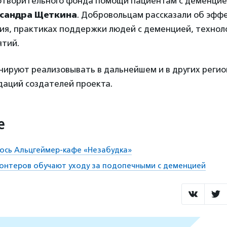
отворительного фонда помощи пациентам с деменцией
сандра Щеткина
. Добровольцам рассказали об эфф
ия, практиках поддержки людей с деменцией, технол
ятий.
нируют реализовывать в дальнейшем и в других регио
даций создателей проекта.
е
ось Альцгеймер-кафе «Незабудка»
онтеров обучают уходу за подопечными с деменцией