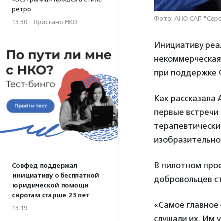
ретро
Фото: АНО САП "Сер
13:30
·
Прислано НКО
Инициативу реа
некоммерческая
при поддержке 
Как рассказала
первые встречи 
терапевтические
изобразительном
В пилотном прое
Совфед поддержал
инициативу о бесплатной
добровольцев ст
юридической помощи
сиротам старше 23 лет
«Самое главное
13:19
слушали их. Им 