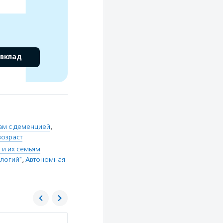
 вклад
ам с деменцией
,
возраст
и их семьям
ологий"
,
Автономная