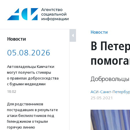
Перейти
к
содержанию
Новости
Новости
В Пете
05.08.2026
помога
Автовладельцы Камчатки
могут получить стикеры
Добровольцы 
о правилах добрососедства
с бурыми медведями
18:02
АСИ-Санкт-Петербур
25.05.2021
Для родственников
пострадавших в результате
атаки беспилотников под
Геленджиком открыли
горячую линию