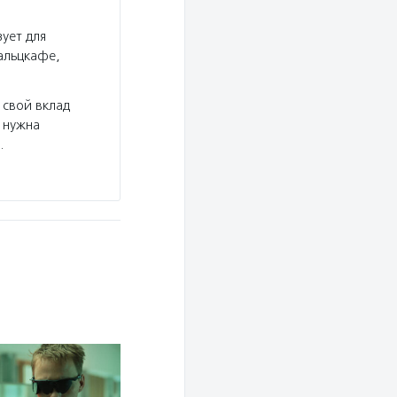
Центр развития социальных технологий
ует для
Услуги:
Центр развития социальных технолог
альцкафе,
программы для пенсионеров и людей предпенс
по сохранению памяти для пенсионеров, помог
психологическую поддержку, организует масте
 свой вклад
 нужна
Подробнее
…