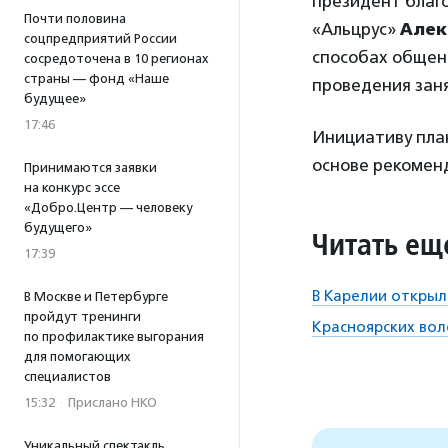
президент благ
Почти половина
«Альцрус»
Алек
соцпредприятий России
способах общен
сосредоточена в 10 регионах
страны — фонд «Наше
проведения зан
будущее»
17:46
Инициативу пла
основе рекомен
Принимаются заявки
на конкурс эссе
«Добро.Центр — человеку
будущего»
Читать ещ
17:39
В Карелии открыл
В Москве и Петербурге
пройдут тренинги
Красноярских вол
по профилактике выгорания
для помогающих
специалистов
15:32
·
Прислано НКО
Уникальный спектакль