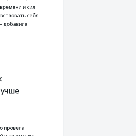
 времени и сил
увствовать себя
 – добавила
к
лучше
го провела