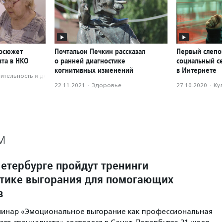
еосюжет
Почтальон Печкин рассказал
Первый слепо
вта в НКО
о ранней диагностике
социальный с
когнитивных изменений
в Интернете
­тель­ность и доброволь­чест­во
22.11.2021
·
Здоровье
27.10.2020
·
Ку
М
Петербурге пройдут тренинги
тике выгорания для помогающих
в
минар «Эмоциональное выгорание как профессиональная