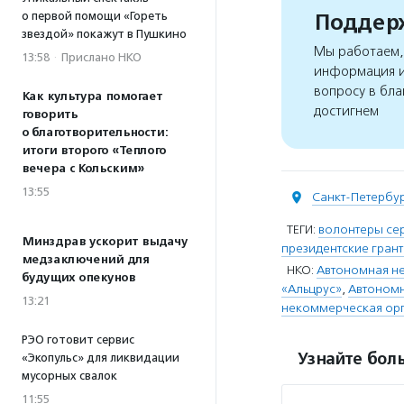
Поддерж
о первой помощи «Гореть
звездой» покажут в Пушкино
Мы работаем, 
13:58
·
Прислано НКО
информация и
вопросу в бла
Как культура помогает
достигнем
говорить
о благотворительности:
итоги второго «Теплого
вечера с Кольским»
13:55
Санкт-Петербу
ТЕГИ:
волонтеры се
Минздрав ускорит выдачу
президентские гран
медзаключений для
НКО:
Автономная не
будущих опекунов
«Альцрус»
,
Автономн
13:21
некоммерческая орг
РЭО готовит сервис
Узнайте боль
«Экопульс» для ликвидации
мусорных свалок
11:55