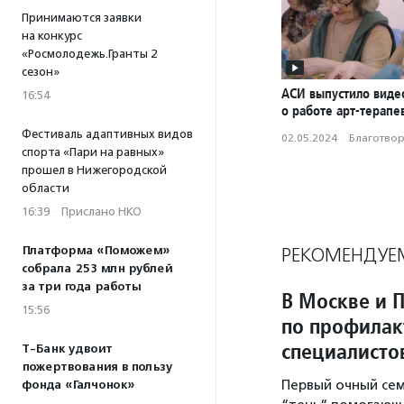
Принимаются заявки
на конкурс
«Росмолодежь.Гранты 2
сезон»
АСИ выпустило вид
16:54
о работе арт-терапе
Фестиваль адаптивных видов
02.05.2024
·
Благотвори
спорта «Пари на равных»
прошел в Нижегородской
области
16:39
·
Прислано НКО
Платформа «Поможем»
РЕКОМЕНДУЕ
собрала 253 млн рублей
за три года работы
В Москве и 
15:56
по профилак
специалисто
Т-Банк удвоит
пожертвования в пользу
Первый очный се
фонда «Галчонок»