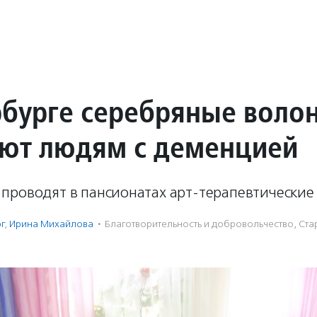
рбурге серебряные воло
ют людям с деменцией
проводят в пансионатах арт-терапевтические 
г
,
Ирина Михайлова
·
Благотвори­тель­ность и доброволь­чест­во
,
Ста