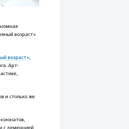
ономная
ряный возраст»
ый возраст»
,
га. Арт-
настике,
в и столько же
нсионатов,
ди с деменцией