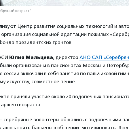
ебряный возраст"
лизуют Центр развития социальных технологий и авт
 организация социальной адаптации пожилых «Сереб
Фонда президентских грантов.
 АСИ
Юлия Мальцева
, директор
АНО САП «Серебрян
были организованы в пансионатах Москвы и Петербур
 сессии включали в себя занятия по пальчиковой гим
у искусству, совместное пение.
кте приняли участие около 20 подопечных пансионато
аршего возраста.
 – серебряные волонтеры общались с подопечными па
удалось снять барьеры в общении, мотивировать. Лю