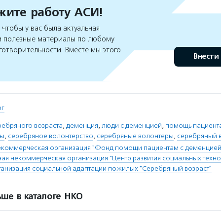
ите работу АСИ!
чтобы у вас была актуальная
 полезные материалы по любому
готворительности. Вместе мы этого
Внести
рг
ребряного возраста
,
деменция
,
люди с деменцией
,
помощь пациент
ты
,
серебряное волонтерство
,
серебряные волонтеры
,
серебряный 
коммерческая организация "Фонд помощи пациентам с деменцией 
ая некоммерческая организация "Центр развития социальных техн
анизация социальной адаптации пожилых "Серебряный возраст"
ше в каталоге НКО