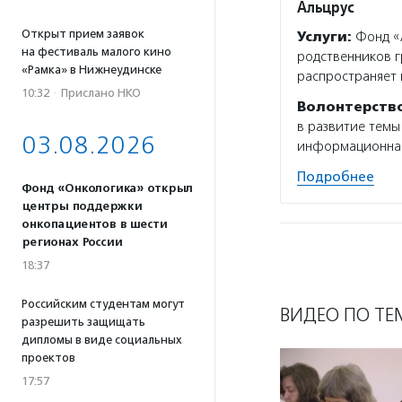
Альцрус
Открыт прием заявок
Услуги:
Фонд «А
на фестиваль малого кино
родственников г
«Рамка» в Нижнеудинске
распространяет
10:32
·
Прислано НКО
Волонтерств
в развитие темы
03.08.2026
информационная 
Подробнее
Фонд «Онкологика» открыл
центры поддержки
онкопациентов в шести
регионах России
18:37
Российским студентам могут
ВИДЕО ПО ТЕ
разрешить защищать
дипломы в виде социальных
проектов
17:57