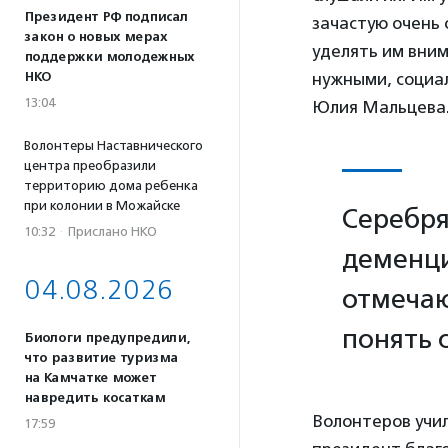
Президент РФ подписал
зачастую очень 
закон о новых мерах
уделять им вним
поддержки молодежных
НКО
нужными, социал
13:04
Юлия Мальцева
Волонтеры Наставнического
центра преобразили
территорию дома ребенка
при колонии в Можайске
Серебря
10:32
·
Прислано НКО
деменци
04.08.2026
отмечаю
понять 
Биологи предупредили,
что развитие туризма
на Камчатке может
навредить косаткам
Волонтеров учил
17:59