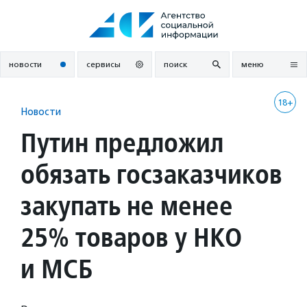
Перейти
к
содержанию
новости
сервисы
поиск
меню
18+
Новости
Путин предложил
обязать госзаказчиков
закупать не менее
25% товаров у НКО
и МСБ