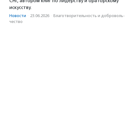
СНГ, автором книг по лидерству и ораторскому
искусству.
Новости
·
23.06.2026
·
Благотвори­тель­ность и доброволь­
чест­во