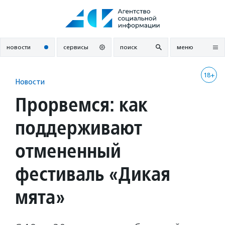
Перейти
к
содержанию
новости
сервисы
поиск
меню
18+
Новости
Прорвемся: как
поддерживают
отмененный
фестиваль «Дикая
мята»