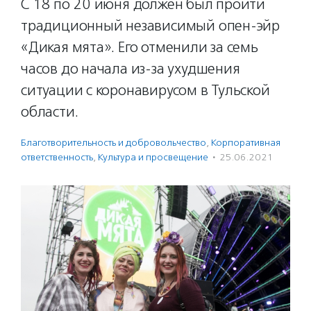
С 18 по 20 июня должен был пройти
традиционный независимый опен-эйр
«Дикая мята». Его отменили за семь
часов до начала из-за ухудшения
ситуации с коронавирусом в Тульской
области.
Благотвори­тель­ность и доброволь­чест­во
,
Корпоративная
ответственность
,
Культура и просвещение
·
25.06.2021