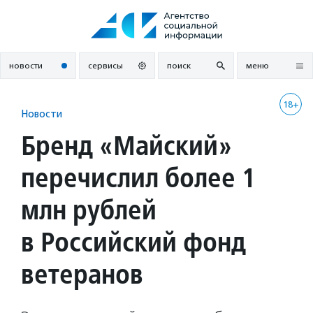
Перейти
к
содержанию
новости
сервисы
поиск
меню
18+
Новости
Бренд «Майский»
перечислил более 1
млн рублей
в Российский фонд
ветеранов