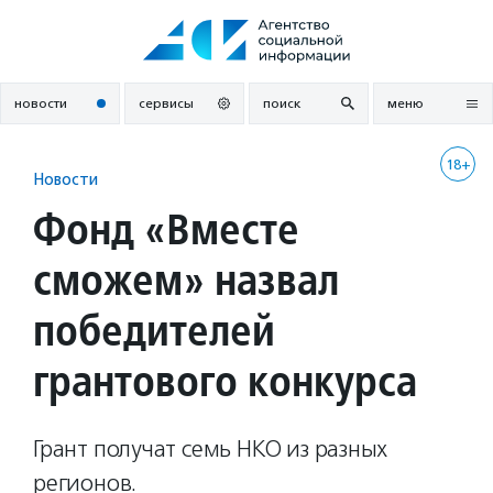
Перейти
к
содержанию
новости
сервисы
поиск
меню
18+
Новости
Фонд «Вместе
сможем» назвал
победителей
грантового конкурса
Грант получат семь НКО из разных
регионов.