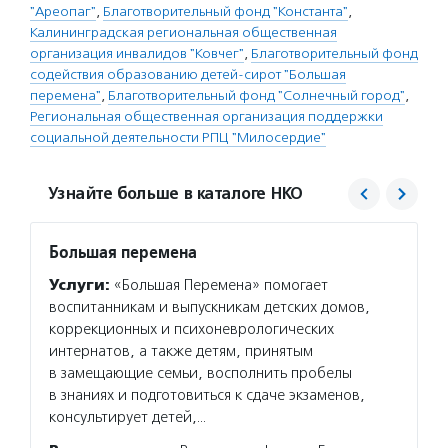
"Ареопаг"
,
Благотворительный фонд "Константа"
,
Калининградская региональная общественная
организация инвалидов "Ковчег"
,
Благотворительный фонд
содействия образованию детей-сирот "Большая
перемена"
,
Благотворительный фонд "Солнечный город"
,
Региональная общественная организация поддержки
социальной деятельности РПЦ "Милосердие"
Узнайте больше в каталоге НКО
Большая перемена
Солне
Услуги:
«Большая Перемена» помогает
Услуг
воспитанникам и выпускникам детских домов,
город»
коррекционных и психоневрологических
поддер
интернатов, а также детям, принятым
оказав
в замещающие семьи, восполнить пробелы
обучае
в знаниях и подготовиться к сдаче экзаменов,
базовы
консультирует детей,…
неблаг