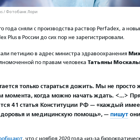
ns / Фотобанк Лори
о года сняли с производства раствор Perfadex, а новы
x Plus в России до сих пор не зарегистрировали.
али петицию в адрес министра здравоохранения
Мих
лномоченной по правам человека
Татьяны Москаль
тается только стараться дожить. Мы не просто
 момента, когда можно начать ждать. <...> Пр
тся 41 статья Конституции РФ — «каждый имее
здоровья и медицинскую помощь», —
пишут
они
ообщают
, что с ноября 2020 года «из-за бюрократиче