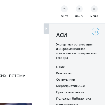
лента
поиск
меню
18+
АСИ
Экспертная организация
и информационное
агентство некоммерческого
сектора
О нас
Контакты
ких, потому
Сотрудники
Мероприятия АСИ
Прислать новость
Полезная библиотека
Наши издания