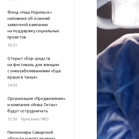
Фонд «Наш Норильск»
напомнил об осенней
заявочной кампании
на поддержку социальных
проектов
16:31
Открыт сбор средств
на фестиваль для женщин
с онкозаболеваниями «Еще
краше в танце»
14:50
Организация «Продвижение»
и компания «Инва-Титан»
будут сотрудничать
13:30
·
Прислано НКО
Пенсионеры Самарской
области освоят правила