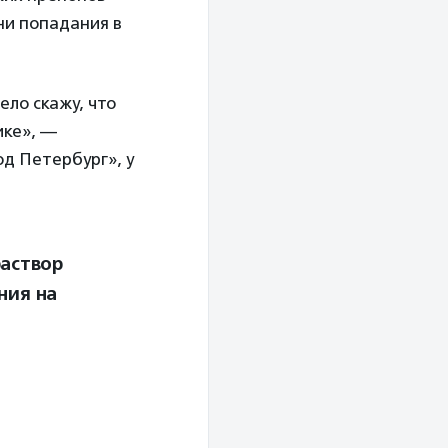
ни попадания в
ело скажу, что
ике», —
д Петербург», у
раствор
ния на