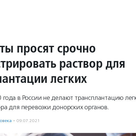
ты просят срочно
стрировать раствор для
лантации легких
 года в России не делают трансплантацию лег
ора для перевозки донорских органов.
ловека
·
09.07.2021