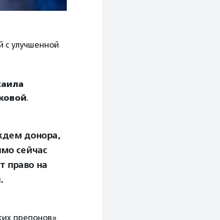
й с улучшенной
аила
ковой
.
 ждем донора,
ямо сейчас
т право на
.
ских препонов»