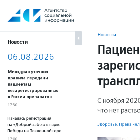
Перейти
к
содержанию
Новости
Новости
Пациен
06.08.2026
зареги
Минздрав уточнил
трансп
правила передачи
пациентам
незарегистрированных
в России препаратов
С ноября 2020
17:30
что нет раств
Началась регистрация
Здоровье
,
Права че
на «Добрый забег» в парке
Победы на Поклонной горе
17:00