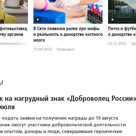
фотовыставка,
В Сети появился ролик про мифы
Почта и футб
тву органов
и реальность о донорстве костного
о донорстве к
мозга
­тель­ность и доброволь­чест­во
23.11.2021
·
Зд
15.06.2022
·
Здоровье
М
к на нагрудный знак «Доброволец России
 июля
 подать заявки на получение награды до 19 августа.
знак смогут участники добровольческой деятельности
м опытом, доноры и люди, совершившие героические