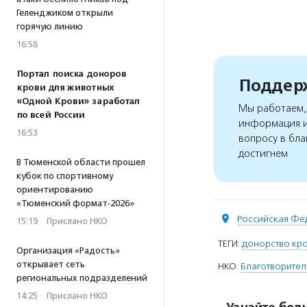
Геленджиком открыли
горячую линию
16:58
Портал поиска доноров
Поддерж
крови для животных
«Одной Крови» заработал
Мы работаем, 
по всей России
информация и
16:53
вопросу в бла
достигнем
В Тюменской области прошел
кубок по спортивному
ориентированию
«Тюменский формат-2026»
Российская Фе
15:19
·
Прислано НКО
ТЕГИ:
донорство кро
Организация «Радость»
открывает сеть
НКО:
Благотворите
региональных подразделений
14:25
·
Прислано НКО