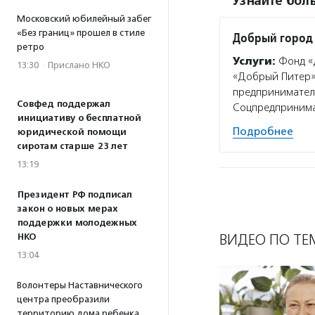
Узнайте боль
Московский юбилейный забег
«Без границ» прошел в стиле
Добрый город
ретро
Услуги:
Фонд «
13:30
·
Прислано НКО
«Добрый Питер»,
предпринимателе
Совфед поддержал
Соцпредпринима
инициативу о бесплатной
Подробнее
юридической помощи
сиротам старше 23 лет
13:19
Президент РФ подписал
закон о новых мерах
поддержки молодежных
ВИДЕО ПО ТЕ
НКО
13:04
Волонтеры Наставнического
центра преобразили
территорию дома ребенка