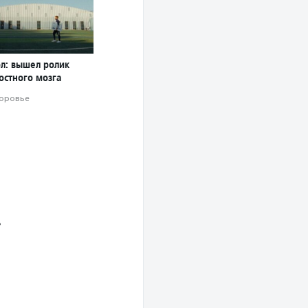
ол: вышел ролик
остного мозга
оровье
»