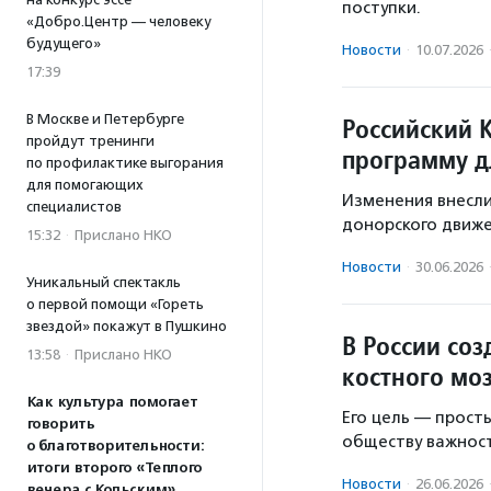
поступки.
«Добро.Центр — человеку
будущего»
Новости
·
10.07.2026
17:39
В Москве и Петербурге
Российский 
пройдут тренинги
программу д
по профилактике выгорания
для помогающих
Изменения внесли
специалистов
донорского движе
15:32
·
Прислано НКО
Новости
·
30.06.2026
Уникальный спектакль
о первой помощи «Гореть
звездой» покажут в Пушкино
В России со
13:58
·
Прислано НКО
костного мо
Как культура помогает
Его цель — прост
говорить
обществу важност
о благотворительности:
итоги второго «Теплого
Новости
·
26.06.2026
вечера с Кольским»