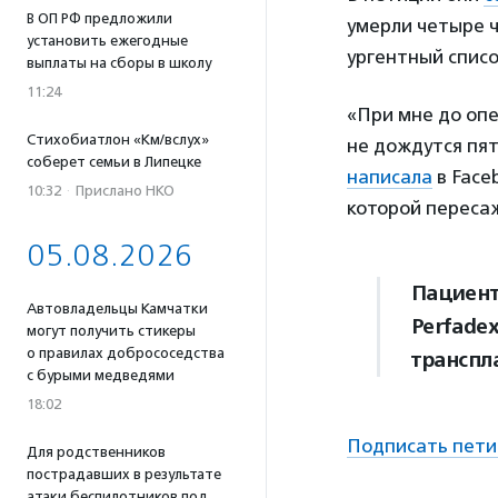
В ОП РФ предложили
умерли четыре ч
установить ежегодные
ургентный списо
выплаты на сборы в школу
11:24
«При мне до опе
Стихобиатлон «Км/вслух»
не дождутся пят
соберет семьи в Липецке
написала
в Face
10:32
·
Прислано НКО
которой пересаж
05.08.2026
Пациент
Автовладельцы Камчатки
Perfadex
могут получить стикеры
о правилах добрососедства
транспл
с бурыми медведями
18:02
Подписать пет
Для родственников
пострадавших в результате
атаки беспилотников под