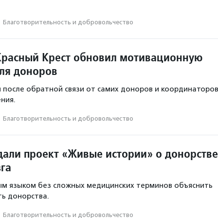
·
Благотвори­тель­ность и доброволь­чест­во
Красный Крест обновил мотивационную
ля доноров
 после обратной связи от самих доноров и координаторо
ния.
·
Благотвори­тель­ность и доброволь­чест­во
здали проект «Живые истории» о донорстве
зга
ым языком без сложных медицинских терминов объяснить
ь донорства.
·
Благотвори­тель­ность и доброволь­чест­во