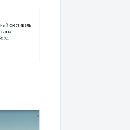
ьный фестиваль
льных
ород.