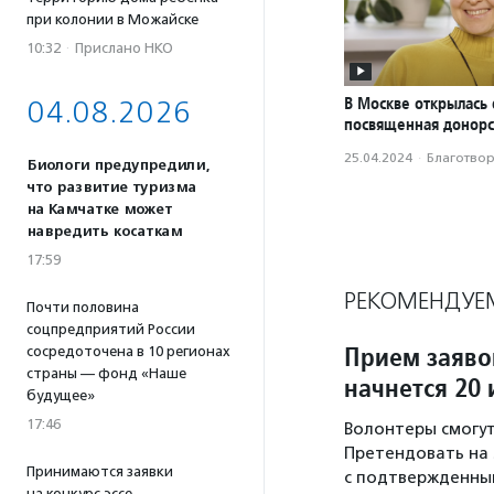
при колонии в Можайске
10:32
·
Прислано НКО
В Москве открылась 
04.08.2026
посвященная донорс
25.04.2024
·
Благотвори
Биологи предупредили,
что развитие туризма
на Камчатке может
навредить косаткам
17:59
РЕКОМЕНДУЕ
Почти половина
соцпредприятий России
Прием заяво
сосредоточена в 10 регионах
страны — фонд «Наше
начнется 20
будущее»
17:46
Волонтеры смогут
Претендовать на 
Принимаются заявки
с подтвержденны
на конкурс эссе