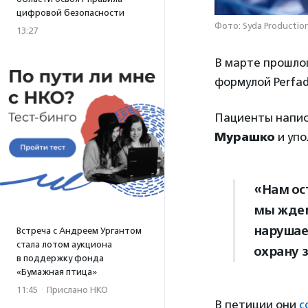
цифровой безопасности
Фото: Syda Productio
13:27
В марте прошлог
формулой Perfade
Пациенты напис
Мурашко
и упо
«Нам ос
мы ждем
нарушае
Встреча с Андреем Ургантом
стала лотом аукциона
охрану 
в поддержку фонда
«Бумажная птица»
11:45
·
Прислано НКО
В петиции они
с