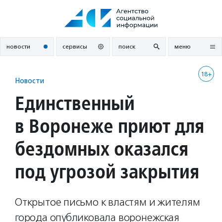
Перейти
к
содержанию
новости
сервисы
поиск
меню
18+
Новости
Единственный
в Воронеже приют для
бездомных оказался
под угрозой закрытия
Открытое письмо к властям и жителям
города опубликовала воронежская