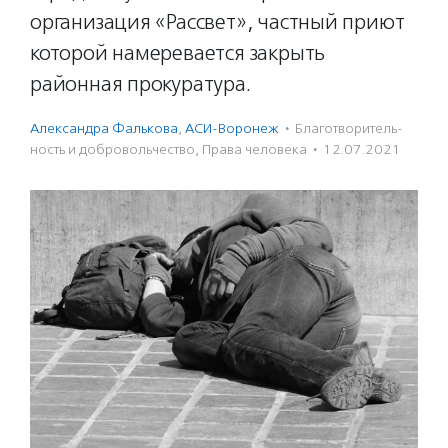
организация «Рассвет», частный приют
которой намеревается закрыть
районная прокуратура.
Александра Фалькова
,
АСИ-Воронеж
·
Благотвори­тель­
ность и доброволь­чест­во
,
Права человека
·
12.07.2021