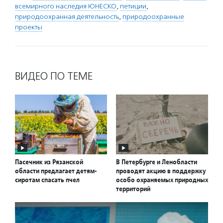
всемирного наследия ЮНЕСКО
,
петиции
,
природоохранная деятельность
,
природоохранные
проекты
ВИДЕО ПО ТЕМЕ
Пасечник из Рязанской
В Петербурге и Ленобласти
области предлагает детям-
проводят акцию в поддержку
сиротам спасать пчел
особо охраняемых природных
территорий