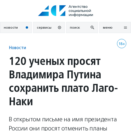
Перейти
к
содержанию
новости
сервисы
поиск
меню
18+
Новости
120 ученых просят
Владимира Путина
сохранить плато Лаго-
Наки
В открытом письме на имя президента
России они просят отменить планы