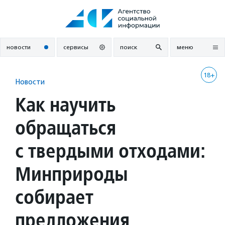
Перейти
к
содержанию
новости
сервисы
поиск
меню
18+
Новости
Как научить
обращаться
с твердыми отходами:
Минприроды
собирает
предложения