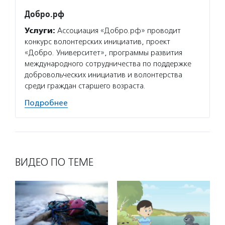
Добро.рф
Зелен
Услуги:
Ассоциация «Добро.рф» проводит
Услуг
конкурс волонтерских инициатив, проект
уроки 
«Добро. Университет», программы развития
прав н
международного сотрудничества по поддержке
оказыв
добровольческих инициатив и волонтерства
поддер
среди граждан старшего возраста.
всерос
Подробнее
Подро
ВИДЕО ПО ТЕМЕ