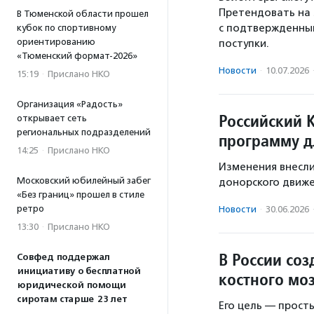
Претендовать на 
В Тюменской области прошел
с подтвержденны
кубок по спортивному
ориентированию
поступки.
«Тюменский формат-2026»
Новости
·
10.07.2026
15:19
·
Прислано НКО
Организация «Радость»
Российский 
открывает сеть
региональных подразделений
программу д
14:25
·
Прислано НКО
Изменения внесли
Московский юбилейный забег
донорского движе
«Без границ» прошел в стиле
ретро
Новости
·
30.06.2026
13:30
·
Прислано НКО
В России со
Совфед поддержал
инициативу о бесплатной
костного мо
юридической помощи
сиротам старше 23 лет
Его цель — прост