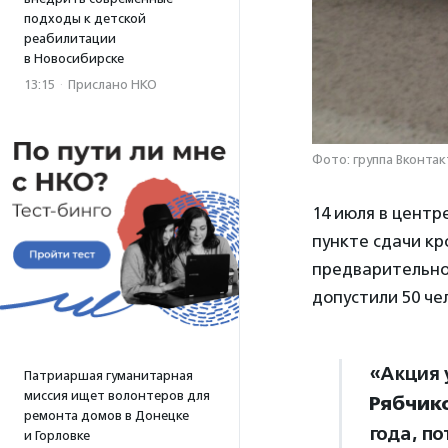
подходы к детской
реабилитации
в Новосибирске
13:15
·
Прислано НКО
Фото: группа Вконта
14 июля в центр
пункте сдачи кр
предварительно 
допустили 50 че
«Акция 
Патриаршая гуманитарная
миссия ищет волонтеров для
Рябчик
ремонта домов в Донецке
года, по
и Горловке