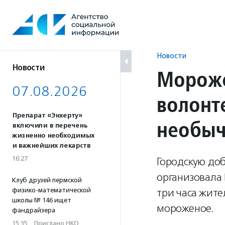
Перейти
к
содержанию
Новости
Новости
Мороже
07.08.2026
волонт
Препарат «Энхерту»
необыч
включили в перечень
жизненно необходимых
и важнейших лекарств
16:27
Городскую до
организовала
Клуб друзей пермской
физико-математической
три часа жите
школы № 146 ищет
мороженое.
фандрайзера
15:35
·
Прислано НКО