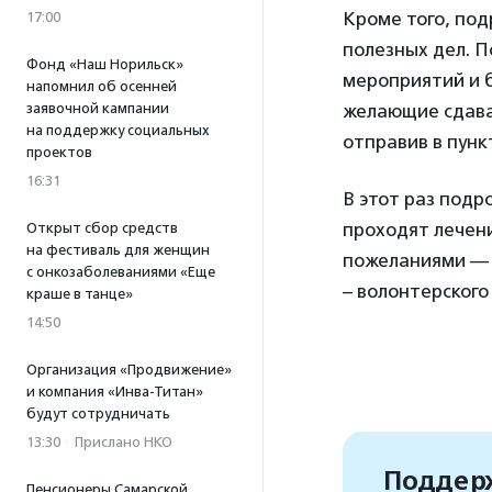
Кроме того, под
17:00
полезных дел. П
Фонд «Наш Норильск»
мероприятий и 
напомнил об осенней
заявочной кампании
желающие сдавал
на поддержку социальных
отправив в пунк
проектов
16:31
В этот раз подр
проходят лечен
Открыт сбор средств
на фестиваль для женщин
пожеланиями — 
с онкозаболеваниями «Еще
– волонтерског
краше в танце»
14:50
Организация «Продвижение»
и компания «Инва-Титан»
будут сотрудничать
13:30
·
Прислано НКО
Поддерж
Пенсионеры Самарской