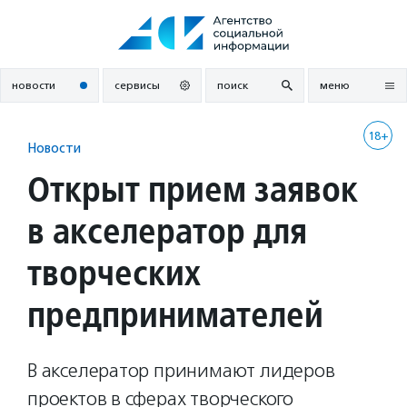
Перейти
к
содержанию
новости
сервисы
поиск
меню
18+
Новости
Открыт прием заявок
в акселератор для
творческих
предпринимателей
В акселератор принимают лидеров
проектов в сферах творческого