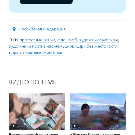
Российская Федерация
ТЕГИ:
протестные акции
,
флешмоб
,
художники Москвы
,
художники против насилия
,
цирк
,
цирк без жестокости
,
цирки
,
цирковые животные
ВИДЕО ПО ТЕМЕ
Видеофлешмоб по чтению
«Моржи» Сургута запустили