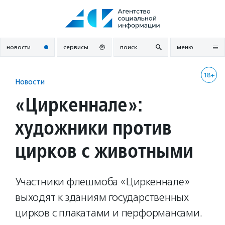
Перейти
к
содержанию
новости
сервисы
поиск
меню
18+
Новости
«Циркеннале»:
художники против
цирков с животными
Участники флешмоба «Циркеннале»
выходят к зданиям государственных
цирков с плакатами и перформансами.