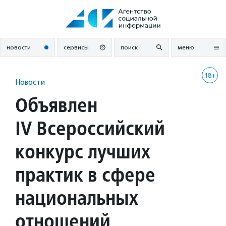
Перейти
к
содержанию
новости
сервисы
поиск
меню
18+
Новости
Объявлен
IV Всероссийский
конкурс лучших
практик в сфере
национальных
отношений