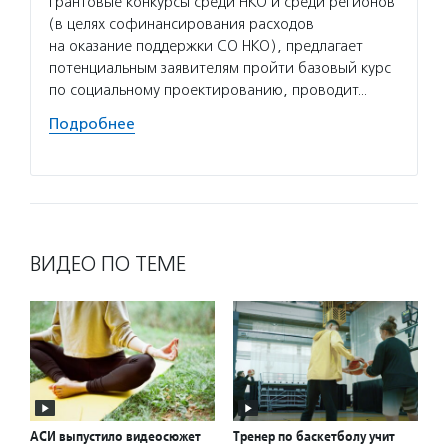
грантовые конкурсы среди НКО и среди регионов
разраб
(в целях софинансирования расходов
с расс
на оказание поддержки СО НКО), предлагает
реализ
потенциальным заявителям пройти базовый курс
№1465 
по социальному проектированию, проводит…
повыше
из сис
Подробнее
Подро
ВИДЕО ПО ТЕМЕ
АСИ выпустило видеосюжет
Тренер по баскетболу учит