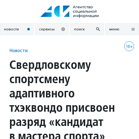
Перейти
к
содержанию
новости
сервисы
поиск
меню
18+
Новости
Свердловскому
спортсмену
адаптивного
тхэквондо присвоен
разряд «кандидат
в мастера спорта»