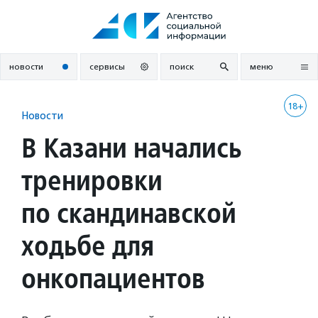
Перейти
к
содержанию
новости
сервисы
поиск
меню
18+
Новости
В Казани начались
тренировки
по скандинавской
ходьбе для
онкопациентов