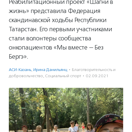
Реабилитационный проект «Шагни в
жизнь» представила Федерация
скандинавской ходьбы Республики
Татарстан. Его первыми участниками
стали волонтеры сообщества
онкопациентов «Мы вместе — Без
Бергэ».
АСИ-Казань
,
Ирина Данильянц
·
Благотвори­тель­ность и
доброволь­чест­во
,
Социальный спорт
·
02.09.2021