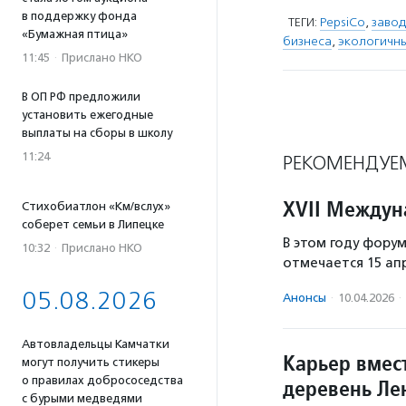
в поддержку фонда
ТЕГИ:
PepsiСo
,
завод
«Бумажная птица»
бизнеса
,
экологичн
11:45
·
Прислано НКО
В ОП РФ предложили
установить ежегодные
выплаты на сборы в школу
11:24
РЕКОМЕНДУЕ
XVII Междун
Стихобиатлон «Км/вслух»
соберет семьи в Липецке
В этом году фору
10:32
·
Прислано НКО
отмечается 15 ап
05.08.2026
Анонсы
·
10.04.2026
·
Автовладельцы Камчатки
Карьер вмес
могут получить стикеры
о правилах добрососедства
деревень Ле
с бурыми медведями