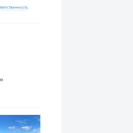
тветственность
но