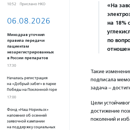
10:52
·
Прислано НКО
«На зав
электро
06.08.2026
на 18% 
углекис
Минздрав уточнил
по вопр
правила передачи
пациентам
отношен
незарегистрированных
в России препаратов
17:30
Такие изменения
Началась регистрация
подписала мемо
на «Добрый забег» в парке
задача – достиг
Победы на Поклонной горе
17:00
Цели устойчивог
Фонд «Наш Норильск»
достижение поз
напомнил об осенней
поколений и изб
заявочной кампании
на поддержку социальных