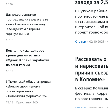
завода за 2,
18:02
В Лужском районе
Для родственников
противостояние 
пострадавших в результате
отстаивающими пр
атаки беспилотников под
и строительной 
Геленджиком открыли
проект горно-обо
горячую линию
16:58
Статьи
·
02.10.2025
·
Портал поиска доноров
крови для животных
Рассказать о
«Одной Крови» заработал
и нарисовать
по всей России
причин съез
16:53
в Коломне»
В Тюменской области прошел
кубок по спортивному
В скверах Коломн
ориентированию
фестиваль. Корре
«Тюменский формат-2026»
по заготовленны
15:19
·
Прислано НКО