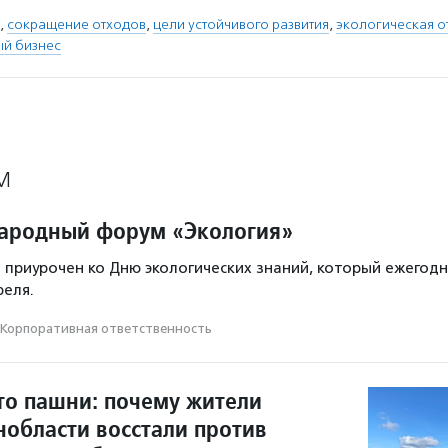
,
сокращение отходов
,
цели устойчивого развития
,
экологическая о
ый бизнес
М
ародный форум «Экология»
м приурочен ко Дню экологических знаний, который ежегод
реля.
Корпоративная ответственность
то пашни: почему жители
нобласти восстали против