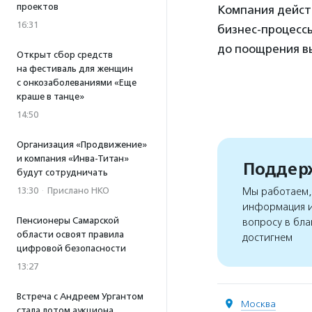
проектов
Компания действ
16:31
бизнес-процессы
до поощрения в
Открыт сбор средств
на фестиваль для женщин
с онкозаболеваниями «Еще
краше в танце»
14:50
Организация «Продвижение»
и компания «Инва-Титан»
Поддерж
будут сотрудничать
13:30
·
Прислано НКО
Мы работаем, 
информация и
Пенсионеры Самарской
вопросу в бла
области освоят правила
достигнем
цифровой безопасности
13:27
Встреча с Андреем Ургантом
Москва
стала лотом аукциона