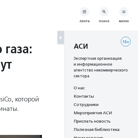
лента
поиск
меню
18+
 газа:
АСИ
ут
Экспертная организация
и информационное
агентство некоммерческого
сектора
О нас
Контакты
siCo, которой
Сотрудники
инаты.
Мероприятия АСИ
Прислать новость
Полезная библиотека
Наши издания