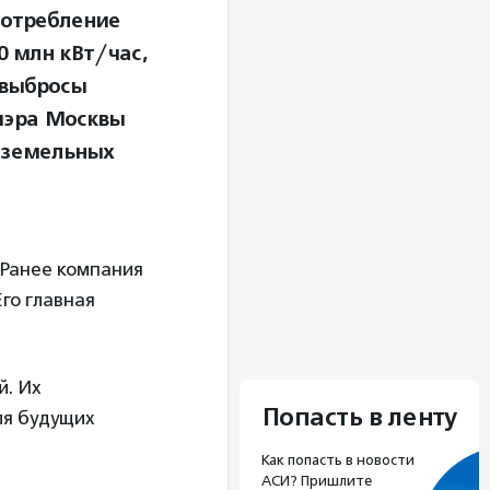
потребление
0 млн кВт/час,
 выбросы
ммэра Москвы
-земельных
. Ранее компания
го главная
й. Их
Попасть в ленту
ля будущих
Как попасть в новости
АСИ? Пришлите