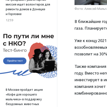
миссия ищет волонтеров для
Фото: Алексей Мальг
ремонта домов в Донецке
и Горловке
12:59
В ближайшие го
газа. Планирует
Уже к концу 202
возобновляемых 
позволит на 30
Также компания 
году. Вместо не
инвестирует в и
компания хочет
В Москве пройдет акция
комбинированно
«Кофе для хорошего
мальчика» в поддержку
бездомных животных