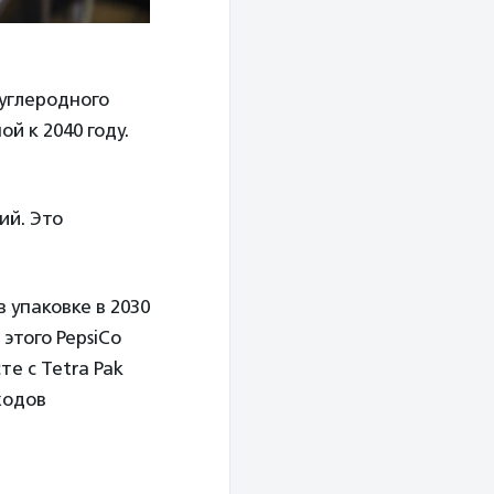
углеродного
й к 2040 году.
ий. Это
 упаковке в 2030
этого PepsiCo
е с Tetra Pak
ходов