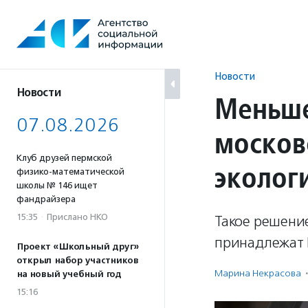
Перейти
к
содержанию
Новости
Новости
Меньше
07.08.2026
москов
Клуб друзей пермской
эколог
физико-математической
школы № 146 ищет
фандрайзера
15:35
·
Прислано НКО
Такое решение
принадлежат 
Проект «Школьный друг»
открыл набор участников
Марина Некрасова
·
на новый учебный год
15:16