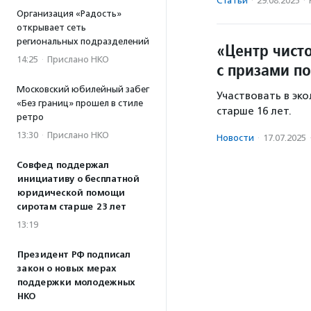
Статьи
·
29.08.2025
·
Организация «Радость»
открывает сеть
региональных подразделений
«Центр чист
14:25
·
Прислано НКО
с призами п
Московский юбилейный забег
Участвовать в эко
«Без границ» прошел в стиле
старше 16 лет.
ретро
13:30
·
Прислано НКО
Новости
·
17.07.2025
Совфед поддержал
инициативу о бесплатной
юридической помощи
сиротам старше 23 лет
13:19
Президент РФ подписал
закон о новых мерах
поддержки молодежных
НКО