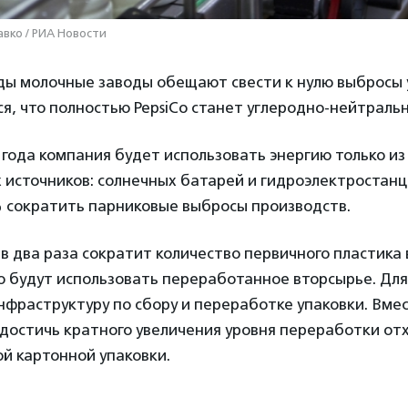
авко / РИА Новости
ды молочные заводы обещают свести к нулю выбросы 
ся, что полностью PepsiCo станет углеродно-нейтрально
1 года компания будет использовать энергию только из
источников: солнечных батарей и гидроэлектростанц
% сократить парниковые выбросы производств.
в два раза сократит количество первичного пластика в
го будут использовать переработанное вторсырье. Для 
нфраструктуру по сбору и переработке упаковки. Вмест
 достичь кратного увеличения уровня переработки от
й картонной упаковки.