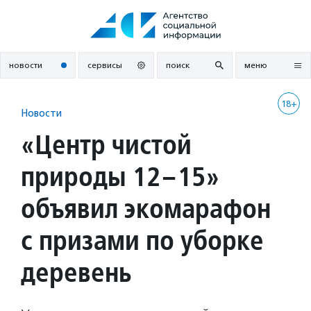
Перейти
к
содержанию
новости
сервисы
поиск
меню
18+
Новости
«Центр чистой
природы 12–15»
объявил экомарафон
с призами по уборке
деревень