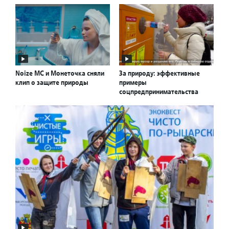
Noize MС и Монеточка cняли
За природу: эффективные
клип о защите природы
примеры
соцпредпринимательства