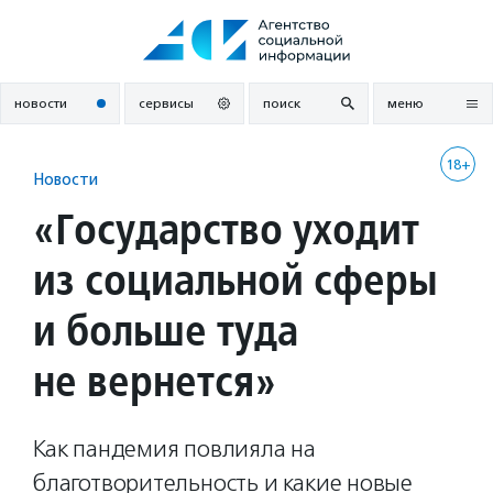
Перейти
к
содержанию
новости
сервисы
поиск
меню
18+
Новости
«Государство уходит
из социальной сферы
и больше туда
не вернется»
Как пандемия повлияла на
благотворительность и какие новые