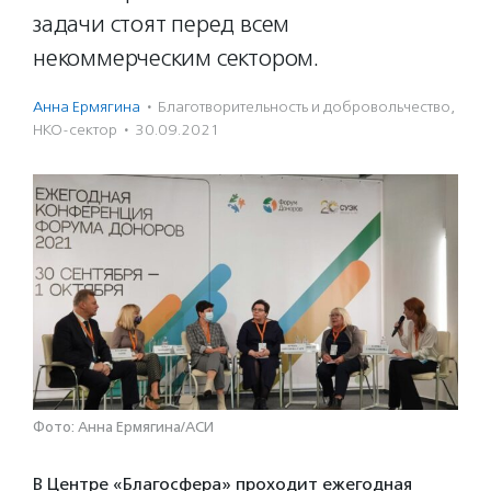
задачи стоят перед всем
некоммерческим сектором.
Анна Ермягина
·
Благотвори­тель­ность и доброволь­чест­во
,
НКО-сектор
·
30.09.2021
Фото: Анна Ермягина/АСИ
В Центре «Благосфера» проходит ежегодная