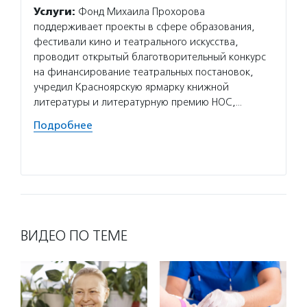
иници
Услуги:
Фонд Михаила Прохорова
Услуг
поддерживает проекты в сфере образования,
и пред
фестивали кино и театрального искусства,
менедж
проводит открытый благотворительный конкурс
управл
на финансирование театральных постановок,
и прое
учредил Красноярскую ярмарку книжной
фандра
литературы и литературную премию НОС,…
развит
Подробнее
инициа
Подро
ВИДЕО ПО ТЕМЕ