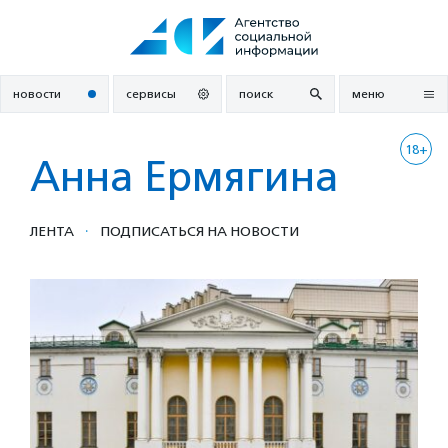
Перейти
к
содержанию
новости
сервисы
поиск
меню
18+
Анна Ермягина
·
ЛЕНТА
ПОДПИСАТЬСЯ НА НОВОСТИ