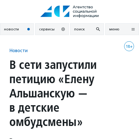
Перейти
к
содержанию
новости
сервисы
поиск
меню
18+
Новости
В сети запустили
петицию «Елену
Альшанскую —
в детские
омбудсмены»