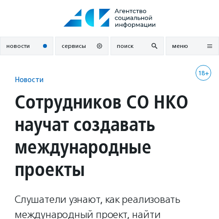
Перейти
к
содержанию
новости
сервисы
поиск
меню
18+
Новости
Сотрудников СО НКО
научат создавать
международные
проекты
Слушатели узнают, как реализовать
международный проект, найти