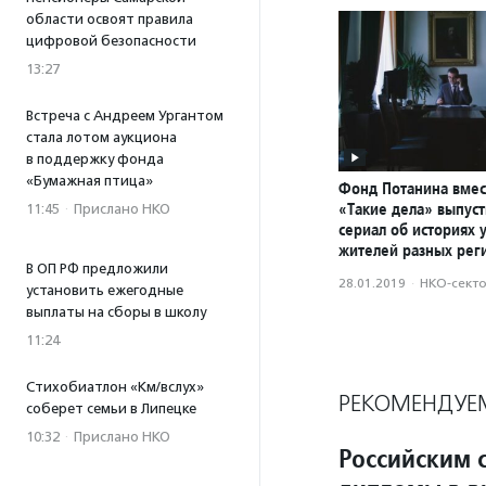
области освоят правила
цифровой безопасности
13:27
Встреча с Андреем Ургантом
стала лотом аукциона
в поддержку фонда
«Бумажная птица»
Фонд Потанина вмес
«Такие дела» выпуст
11:45
·
Прислано НКО
сериал об историях 
жителей разных рег
В ОП РФ предложили
28.01.2019
·
НКО-сект
установить ежегодные
выплаты на сборы в школу
11:24
Стихобиатлон «Км/вслух»
РЕКОМЕНДУЕ
соберет семьи в Липецке
10:32
·
Прислано НКО
Российским 