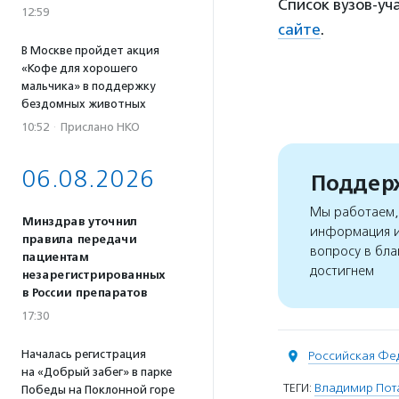
Список вузов-уч
12:59
сайте
.
В Москве пройдет акция
«Кофе для хорошего
мальчика» в поддержку
бездомных животных
10:52
·
Прислано НКО
06.08.2026
Поддерж
Мы работаем, 
Минздрав уточнил
информация и
правила передачи
вопросу в бла
пациентам
достигнем
незарегистрированных
в России препаратов
17:30
Началась регистрация
Российская Фе
на «Добрый забег» в парке
ТЕГИ:
Владимир Пот
Победы на Поклонной горе