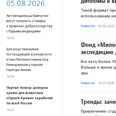
дипломы в в
05.08.2026
Такой формат при
Автовладельцы Камчатки
использование не
могут получить стикеры
о правилах добрососедства
Новости
·
03.08.2026
с бурыми медведями
18:02
Фонд «Милос
Для родственников
экспедицию 
пострадавших в результате
атаки беспилотников под
Все лето более 10
Геленджиком открыли
больше о жизни др
горячую линию
эры.
16:58
Новости
·
30.07.2026
Портал поиска доноров
крови для животных
«Одной Крови» заработал
Тренды: зач
по всей России
16:53
Привлечение студ