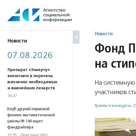
Перейти
к
содержанию
Новости
Новости
Фонд П
07.08.2026
на сти
Препарат «Энхерту»
включили в перечень
На системную 
жизненно необходимых
и важнейших лекарств
участников с
16:27
Гранты и конкурсы
,
О
Клуб друзей пермской
физико-математической
школы № 146 ищет
фандрайзера
15:35
·
Прислано НКО