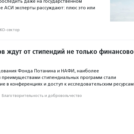
роследить даже на государственном
бе АСИ эксперты рассуждают: плюс это или
КО-сектор
ов ждут от стипендий не только финансов
дования Фонда Потанина и НАФИ, наиболее
 преимуществами стипендиальных программ стали
тие в конференциях и доступ к исследовательским ресурсам
·
Благотвори­тель­ность и доброволь­чест­во