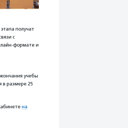
 этапа получат
связи с
нлайн-формате и
 окончания учебы
 в размере 25
 кабинете
на