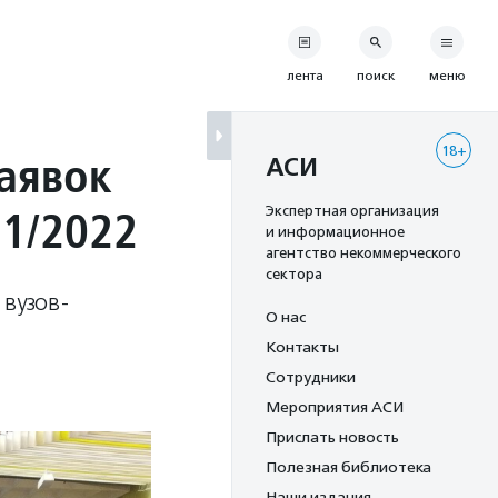
лента
поиск
меню
18+
аявок
АСИ
21/2022
Экспертная организация
и информационное
агентство некоммерческого
сектора
 вузов-
О нас
Контакты
Сотрудники
Мероприятия АСИ
Прислать новость
Полезная библиотека
Наши издания