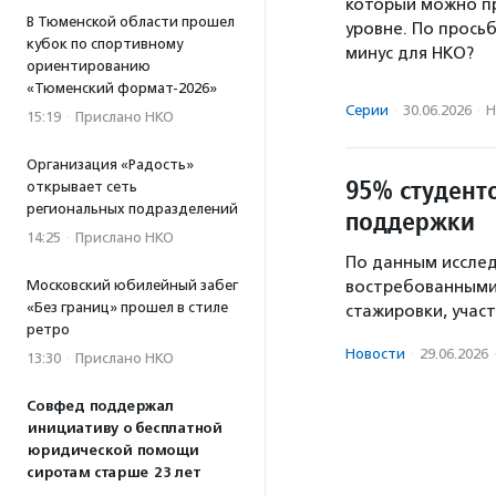
который можно п
В Тюменской области прошел
уровне. По прось
кубок по спортивному
минус для НКО?
ориентированию
«Тюменский формат-2026»
Серии
·
30.06.2026
·
Н
15:19
·
Прислано НКО
Организация «Радость»
95% студент
открывает сеть
региональных подразделений
поддержки
14:25
·
Прислано НКО
По данным иссле
востребованными
Московский юбилейный забег
«Без границ» прошел в стиле
стажировки, учас
ретро
Новости
·
29.06.2026
13:30
·
Прислано НКО
Совфед поддержал
инициативу о бесплатной
юридической помощи
сиротам старше 23 лет