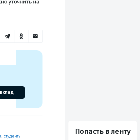
жно уточнить на
 вклад
Попасть в ленту
а
,
студенты