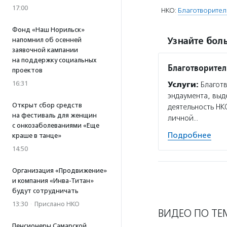
17:00
НКО:
Благотворите
Фонд «Наш Норильск»
Узнайте боль
напомнил об осенней
заявочной кампании
на поддержку социальных
Благотворите
проектов
16:31
Услуги:
Благотв
эндаумента, выд
Открыт сбор средств
деятельность НК
на фестиваль для женщин
личной…
с онкозаболеваниями «Еще
Подробнее
краше в танце»
14:50
Организация «Продвижение»
и компания «Инва-Титан»
будут сотрудничать
13:30
·
Прислано НКО
ВИДЕО ПО ТЕ
Пенсионеры Самарской