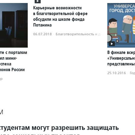
Карьерные возможности
в благотворительной сфере
обсудили на школе фонда
Потанина
06.07.2018
·
Благотвори­тель­ность и доброволь­чест­во
те с порталом
В финале все
ил мини-
«Универсальн
успеха
представлены
ионов России
25.10.2016
·
Го
ор
М
студентам могут разрешить защищать