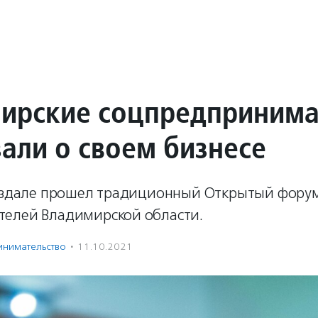
ирские соцпредпринима
зали о своем бизнесе
Суздале прошел традиционный Открытый фору
елей Владимирской области.
нима­тель­ство
·
11.10.2021