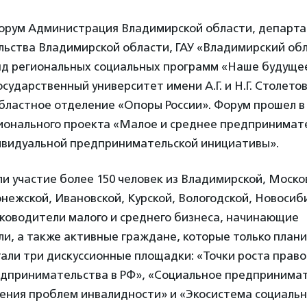
орум Администрация Владимирской области, департ
ьства Владимирской области, ГАУ «Владимирский обл
нд региональных социальных программ «Наше будуще
сударственный университет имени А.Г. и Н.Г. Столето
бластное отделение «Опоры России». Форум прошел в
ионального проекта «Малое и среднее предпринимат
видуальной предпринимательской инициативы».
и участие более 150 человек из Владимирской, Моско
нежской, Ивановской, Курской, Вологодской, Новосиб
уководители малого и среднего бизнеса, начинающие
и, а также активные граждане, которые только план
тали три дискуссионные площадки: «Точки роста прав
едпринимательства в РФ», «Социальное предпринимат
ения проблем инвалидности» и «Экосистема социальн