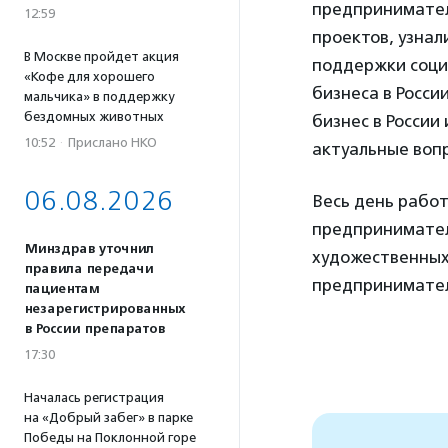
предпринимател
12:59
проектов, узнал
В Москве пройдет акция
поддержки соци
«Кофе для хорошего
бизнеса в Росс
мальчика» в поддержку
бездомных животных
бизнес в России
10:52
·
Прислано НКО
актуальные воп
06.08.2026
Весь день рабо
предпринимател
Минздрав уточнил
художественных
правила передачи
предпринимател
пациентам
незарегистрированных
в России препаратов
17:30
Началась регистрация
на «Добрый забег» в парке
Победы на Поклонной горе