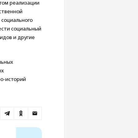
том реализации
рственной
 социального
ести социальный
идов и другие
льных
ых
ео-историй