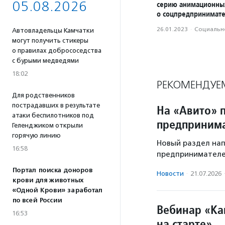
05.08.2026
серию анимационны
о соцпредпринимате
26.01.2023
·
Социально
Автовладельцы Камчатки
могут получить стикеры
о правилах добрососедства
с бурыми медведями
18:02
РЕКОМЕНДУЕ
Для родственников
пострадавших в результате
На «Авито» 
атаки беспилотников под
предприним
Геленджиком открыли
горячую линию
Новый раздел нап
16:58
предпринимателей
Портал поиска доноров
Новости
·
21.07.2026
крови для животных
«Одной Крови» заработал
по всей России
Вебинар «Ка
16:53
на старте»