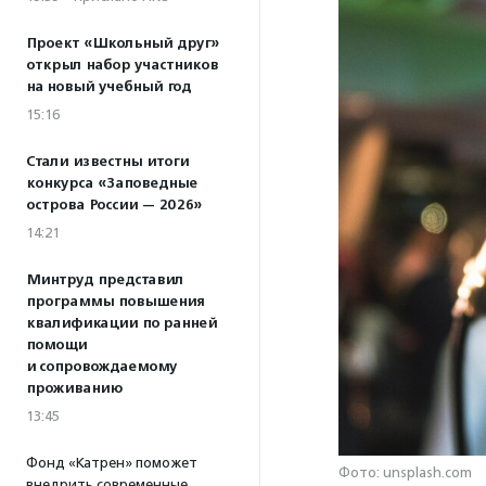
Проект «Школьный друг»
открыл набор участников
на новый учебный год
15:16
Стали известны итоги
конкурса «Заповедные
острова России — 2026»
14:21
Минтруд представил
программы повышения
квалификации по ранней
помощи
и сопровождаемому
проживанию
13:45
Фонд «Катрен» поможет
Фото: unsplash.com
внедрить современные