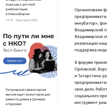
подходы к детской
реабилитации
Организовали ф
в Новосибирске
предпринимател
13:15
·
Прислано НКО
инкубатор», фо
Владимирский го
Владимирское о
реализации нац
поддержка инди
В форуме принял
Орловской, Воро
и Татарстана: р
предпринимател
свое дело. Рабо
Патриаршая гуманитарная
миссия ищет волонтеров для
социального пр
ремонта домов в Донецке
инструмент реш
и Горловке