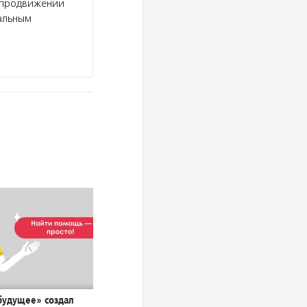
и продвижении
альным
удущее» создал