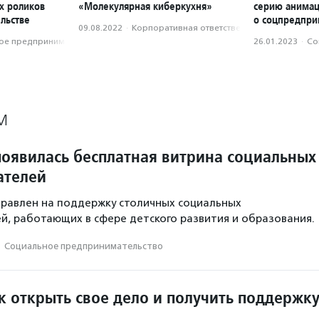
х роликов
«Молекулярная киберкухня»
серию анимац
льстве
о соцпредпри
09.08.2022
·
Корпоративная ответственность
е предпри­нима­тель­ство
26.01.2023
·
Со
М
появилась бесплатная витрина социальных
ателей
равлен на поддержку столичных социальных
, работающих в сфере детского развития и образования.
·
Социальное предпри­нима­тель­ство
к открыть свое дело и получить поддержк