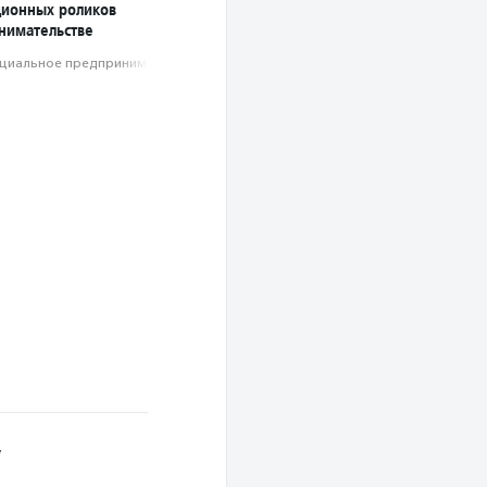
ионных роликов
нимательстве
циальное предпри­нима­тель­ство
у