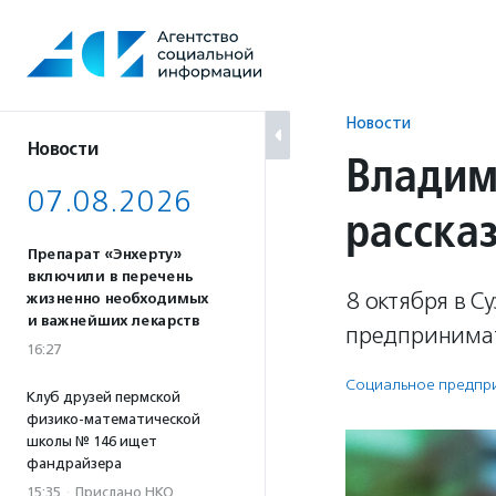
Перейти
к
содержанию
Новости
Новости
Владим
07.08.2026
расска
Препарат «Энхерту»
включили в перечень
8 октября в 
жизненно необходимых
и важнейших лекарств
предпринимат
16:27
Социальное предпри­
Клуб друзей пермской
физико-математической
школы № 146 ищет
фандрайзера
15:35
·
Прислано НКО