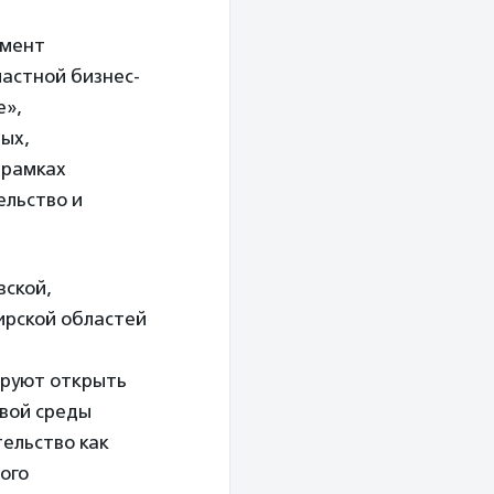
амент
астной бизнес-
е»,
вых,
 рамках
ельство и
вской,
ирской областей
ируют открыть
овой среды
ельство как
ого