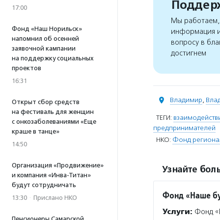
Поддерж
17:00
Мы работаем, 
Фонд «Наш Норильск»
информация и
напомнил об осенней
вопросу в бла
заявочной кампании
достигнем
на поддержку социальных
проектов
16:31
Владимир
,
Вла
Открыт сбор средств
на фестиваль для женщин
ТЕГИ:
взаимодействи
с онкозаболеваниями «Еще
предпринимателей
краше в танце»
НКО:
Фонд региона
14:50
Организация «Продвижение»
Узнайте боль
и компания «Инва-Титан»
будут сотрудничать
Фонд «Наше б
13:30
·
Прислано НКО
Услуги:
Фонд «Н
Пенсионеры Самарской