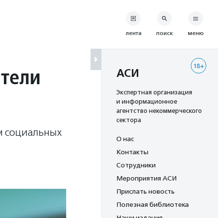
лента
поиск
меню
18+
тели
АСИ
Экспертная организация
и информационное
агентство некоммерческого
сектора
м социальных
О нас
Контакты
Сотрудники
Мероприятия АСИ
Прислать новость
Полезная библиотека
Наши издания