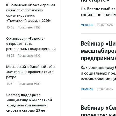
В Тюменской области прошел
На бесплатный ве
кубок по спортивному
социально значим
ориентированию
«Тюменский формат-2026»
Анонсы
·
20.07.2026
·
15:19
·
Прислано НКО
Организация «Радость»
Вебинар «Ци
открывает сеть
масштабиров
региональных подразделений
14:25
·
Прислано НКО
предпринима
Московский юбилейный забег
Как социальному 
«Без границ» прошел в стиле
и социальных пр
ретро
использовании ц
13:30
·
Прислано НКО
Анонсы
·
16.07.2026
·
Совфед поддержал
инициативу о бесплатной
юридической помощи
Вебинар «Се
сиротам старше 23 лет
проектов: ка