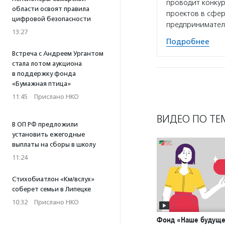
проводит конкур
области освоят правила
проектов в сфе
цифровой безопасности
предпринимател
13:27
Подробнее
Встреча с Андреем Ургантом
стала лотом аукциона
в поддержку фонда
«Бумажная птица»
11:45
·
Прислано НКО
ВИДЕО ПО ТЕ
В ОП РФ предложили
установить ежегодные
выплаты на сборы в школу
11:24
Стихобиатлон «Км/вслух»
соберет семьи в Липецке
10:32
·
Прислано НКО
Фонд «Наше будуще