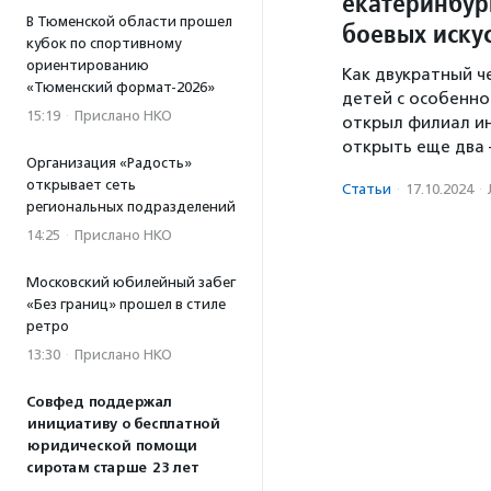
екатеринбур
В Тюменской области прошел
боевых иску
кубок по спортивному
ориентированию
Как двукратный ч
«Тюменский формат-2026»
детей с особенно
15:19
·
Прислано НКО
открыл филиал ин
открыть еще два
Организация «Радость»
открывает сеть
Статьи
·
17.10.2024
·
региональных подразделений
14:25
·
Прислано НКО
Московский юбилейный забег
«Без границ» прошел в стиле
ретро
13:30
·
Прислано НКО
Совфед поддержал
инициативу о бесплатной
юридической помощи
сиротам старше 23 лет