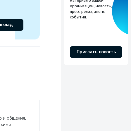
материал о вашей
организации, новость,
пресс-релиз, анонс
события.
 вклад
Прислать новость
р и общения,
скими