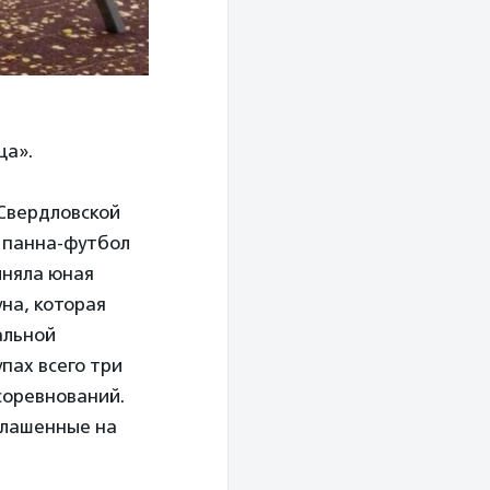
ца».
Свердловской
в панна-футбол
иняла юная
уна, которая
альной
пах всего три
 соревнований.
глашенные на