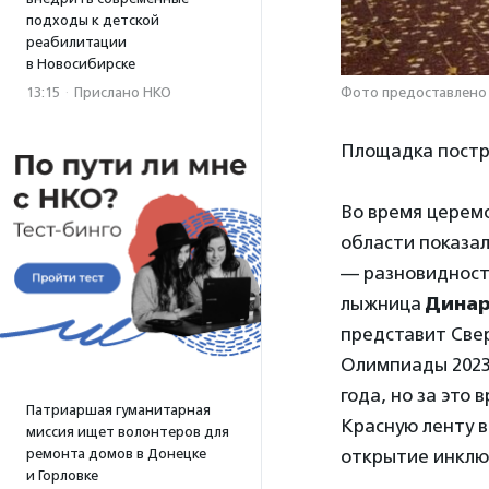
подходы к детской
реабилитации
в Новосибирске
13:15
·
Прислано НКО
Фото предоставлено 
Площадка постр
Во время церем
области показал
— разновидность
лыжница
Динар
представит Све
Олимпиады 2023 
года, но за это
Патриаршая гуманитарная
Красную ленту 
миссия ищет волонтеров для
ремонта домов в Донецке
открытие инклю
и Горловке