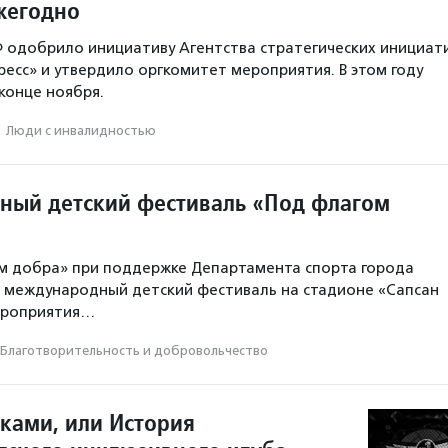
жегодно
 одобрило инициативу Агентства стратегических инициат
ресс» и утвердило оргкомитет мероприятия. В этом году
конце ноября.
·
Люди с инвалидностью
ый детский фестиваль «Под флагом
м добра» при поддержке Департамента спорта города
 международный детский фестиваль на стадионе «Сапсан
мероприятия…
Благотвори­тель­ность и доброволь­чест­во
аками, или История