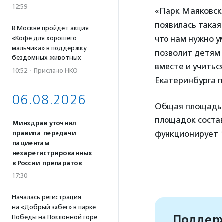
12:59
«Парк Маяковско
появилась така
В Москве пройдет акция
что нам нужно у
«Кофе для хорошего
мальчика» в поддержку
позволит детям 
бездомных животных
вместе и учитьс
10:52
·
Прислано НКО
Екатеринбурга 
06.08.2026
Общая площадь 
площадок состав
Минздрав уточнил
функционирует 
правила передачи
пациентам
незарегистрированных
в России препаратов
17:30
Началась регистрация
на «Добрый забег» в парке
Поддерж
Победы на Поклонной горе