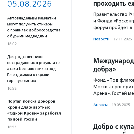
проходить е
05.08.2026
Правительство РФ
Автовладельцы Камчатки
и Фонда «Росконг
могут получить стикеры
форум пройдет в 
о правилах добрососедства
с бурыми медведями
Новости
·
17.11.2025
18:02
Для родственников
Международн
пострадавших в результате
добра»
атаки беспилотников под
Геленджиком открыли
Фонд «Под флаго
горячую линию
Москвы проводит
16:58
Арена». Гостей 
Портал поиска доноров
Анонсы
·
19.03.2025
·
крови для животных
«Одной Крови» заработал
по всей России
Добро с кул
16:53