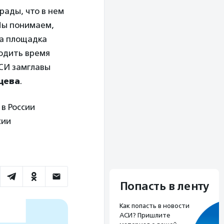
рады, что в нем
Мы понимаем,
та площадка
водить время
АСИ замглавы
цева
.
в России
сии
Попасть в ленту
Как попасть в новости
АСИ? Пришлите