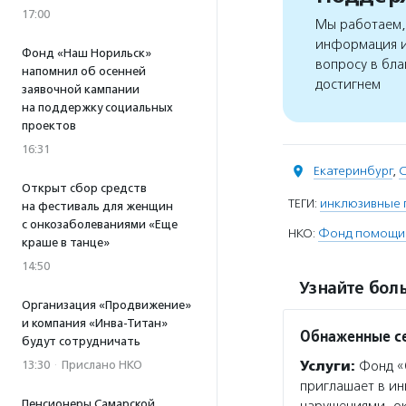
17:00
Мы работаем, 
информация и
Фонд «Наш Норильск»
вопросу в бла
напомнил об осенней
достигнем
заявочной кампании
на поддержку социальных
проектов
16:31
Екатеринбург
,
С
Открыт сбор средств
ТЕГИ:
инклюзивные
на фестиваль для женщин
с онкозаболеваниями «Еще
НКО:
Фонд помощи 
краше в танце»
14:50
Узнайте боль
Организация «Продвижение»
и компания «Инва-Титан»
Обнаженные с
будут сотрудничать
13:30
·
Прислано НКО
Услуги:
Фонд «О
приглашает в ин
Пенсионеры Самарской