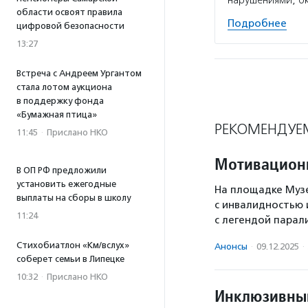
нарушениями, ок
области освоят правила
Подробнее
цифровой безопасности
13:27
Встреча с Андреем Ургантом
стала лотом аукциона
в поддержку фонда
«Бумажная птица»
РЕКОМЕНДУЕ
11:45
·
Прислано НКО
Мотивационн
В ОП РФ предложили
установить ежегодные
На площадке Музе
выплаты на сборы в школу
с инвалидностью 
11:24
с легендой парал
Стихобиатлон «Км/вслух»
Анонсы
·
09.12.2025
·
соберет семьи в Липецке
10:32
·
Прислано НКО
Инклюзивный