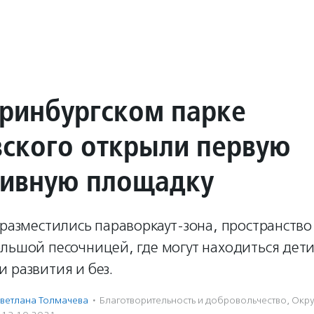
еринбургском парке
ского открыли первую
ивную площадку
 разместились параворкаут-зона, пространство
льшой песочницей, где могут находиться дети
 развития и без.
ветлана Толмачева
·
Благотвори­тель­ность и доброволь­чест­во
,
Окр