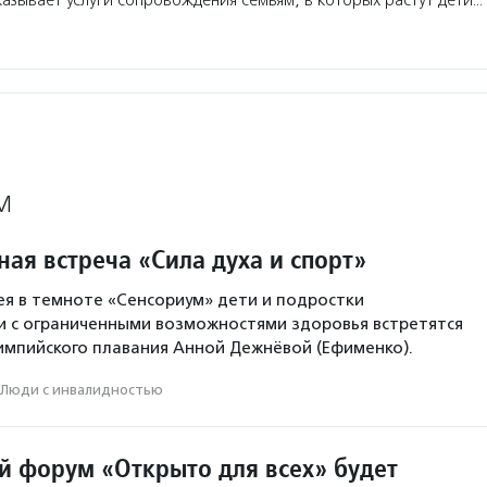
азывает услуги сопровождения семьям, в которых растут дети…
М
ая встреча «Сила духа и спорт»
я в темноте «Сенсориум» дети и подростки
и с ограниченными возможностями здоровья встретятся
импийского плавания Анной Дежнёвой (Ефименко).
Люди с инвалидностью
 форум «Открыто для всех» будет