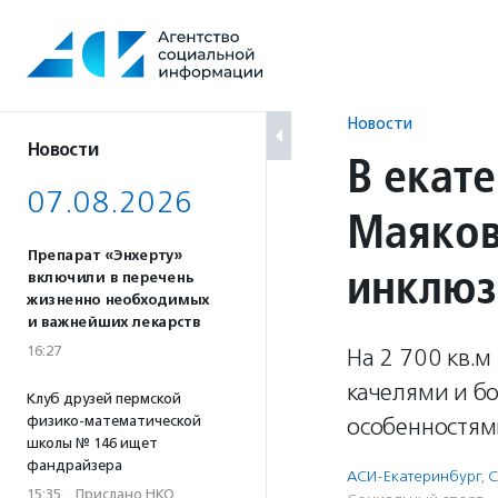
Перейти
к
содержанию
Новости
Новости
В екат
07.08.2026
Маяков
Препарат «Энхерту»
инклюз
включили в перечень
жизненно необходимых
и важнейших лекарств
16:27
На 2 700 кв.м
качелями и бо
Клуб друзей пермской
физико-математической
особенностями
школы № 146 ищет
фандрайзера
АСИ-Екатеринбург
,
С
15:35
·
Прислано НКО