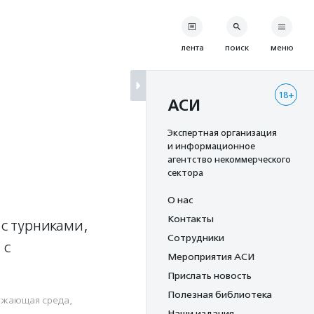
лента
поиск
меню
18+
АСИ
Экспертная организация
и информационное
агентство некоммерческого
сектора
О нас
Контакты
 с турниками,
Сотрудники
 с
Мероприятия АСИ
Прислать новость
Полезная библиотека
ужающая среда
,
Наши издания