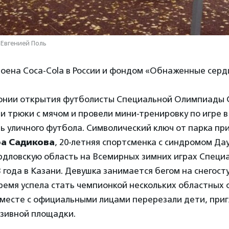
Евгенией Поль
оена Coca-Cola в России и фондом «Обнаженные серд
онии открытия футболисты Специальной Олимпиады 
и трюки с мячом и провели мини-тренировку по игре 
 уличного футбола. Символический ключ от парка пр
а Садикова
, 20-летняя спортсменка с синдромом Да
рдловскую область на Всемирных зимних играх Специ
года в Казани. Девушка занимается бегом на снегосту
 время успела стать чемпионкой нескольких областных
вместе с официальными лицами перерезали дети, при
зивной площадки.