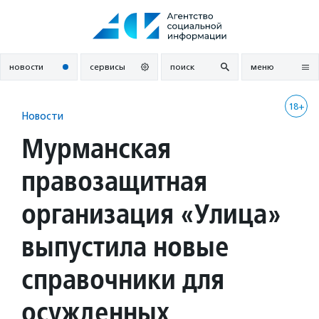
Перейти
к
содержанию
новости
сервисы
поиск
меню
18+
Новости
Мурманская
правозащитная
организация «Улица»
выпустила новые
справочники для
осужденных