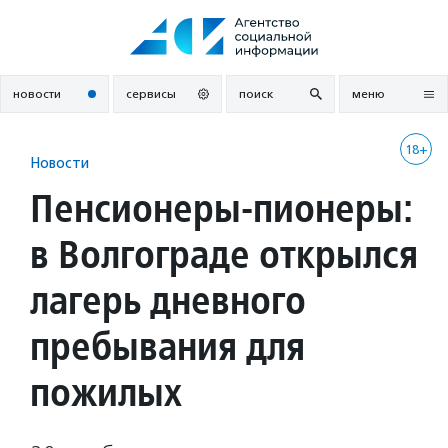
Перейти
к
содержанию
новости
сервисы
поиск
меню
18+
Новости
Пенсионеры-пионеры:
в Волгограде открылся
лагерь дневного
пребывания для
пожилых