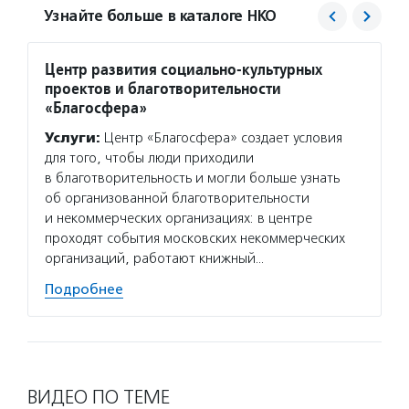
Узнайте больше в каталоге НКО
Центр развития социально-культурных
Агент
проектов и благотворительности
Услуг
«Благосфера»
матери
Услуги:
Центр «Благосфера» создает условия
сектор
для того, чтобы люди приходили
новост
в благотворительность и могли больше узнать
расска
об организованной благотворительности
некомм
и некоммерческих организациях: в центре
Подро
проходят события московских некоммерческих
организаций, работают книжный…
Подробнее
ВИДЕО ПО ТЕМЕ