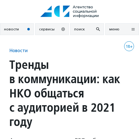
Перейти
к
содержанию
новости
сервисы
поиск
меню
18+
Новости
Тренды
в коммуникации: как
НКО общаться
с аудиторией в 2021
году