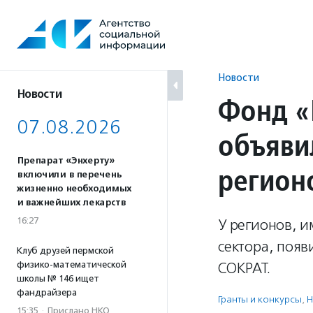
Перейти
к
содержанию
Новости
Новости
Фонд «
07.08.2026
объяви
Препарат «Энхерту»
регион
включили в перечень
жизненно необходимых
и важнейших лекарств
16:27
У регионов, 
сектора, поя
Клуб друзей пермской
физико-математической
СОКРАТ.
школы № 146 ищет
фандрайзера
Гранты и конкурсы
,
Н
15:35
·
Прислано НКО