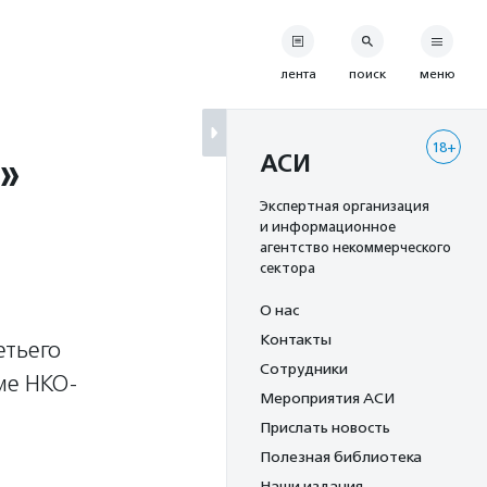
лента
поиск
меню
18+
т»
АСИ
Экспертная организация
и информационное
агентство некоммерческого
сектора
О нас
Контакты
етьего
Сотрудники
ме НКО-
Мероприятия АСИ
Прислать новость
Полезная библиотека
Наши издания