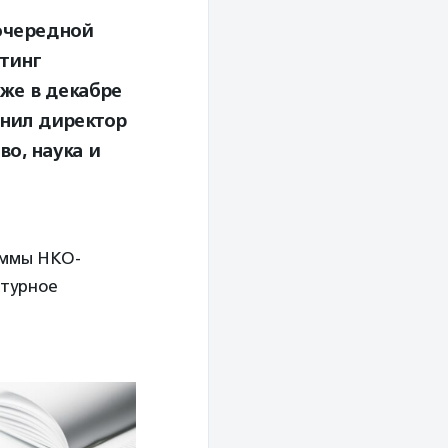
очередной
йтинг
уже в декабре
нил директор
о, наука и
аммы НКО-
ьтурное