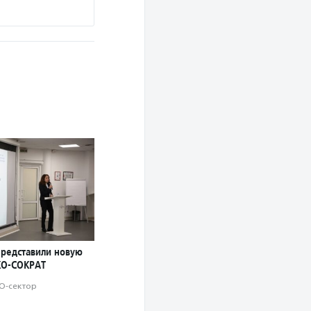
Подробнее
представили новую
КО-СОКРАТ
О-сектор