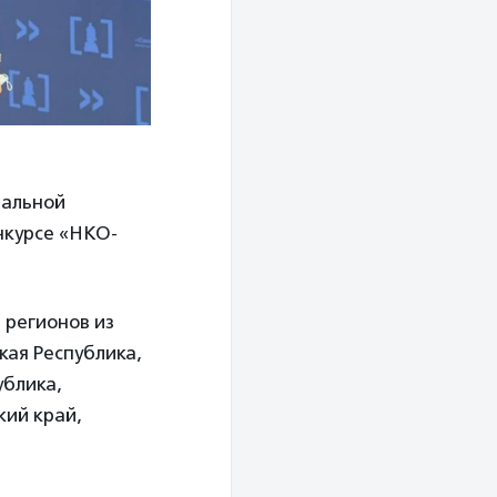
иальной
нкурсе «НКО-
 регионов из
ая Республика,
ублика,
кий край,