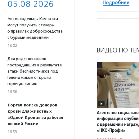
05.08.2026
Подробнее
Автовладельцы Камчатки
могут получить стикеры
о правилах добрососедства
с бурыми медведями
18:02
ВИДЕО ПО ТЕ
Для родственников
пострадавших в результате
атаки беспилотников под
Геленджиком открыли
горячую линию
16:58
Портал поиска доноров
крови для животных
Агентство социально
«Одной Крови» заработал
информации опубли
по всей России
с церемонии награ
«НКО-Профи»
16:53