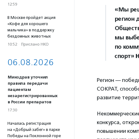
12:59
«Мы реш
В Москве пройдет акция
регион 
«Кофе для хорошего
Обществ
мальчика» в поддержку
бездомных животных
мы выбе
10:52
·
Прислано НКО
по комм
спорт»
06.08.2026
Минздрав уточнил
Регион — побед
правила передачи
СОКРАТ, способ
пациентам
незарегистрированных
развитие терри
в России препаратов
17:30
Некоммерческие
конкурса, откро
Началась регистрация
на «Добрый забег» в парке
повышении комп
Победы на Поклонной горе