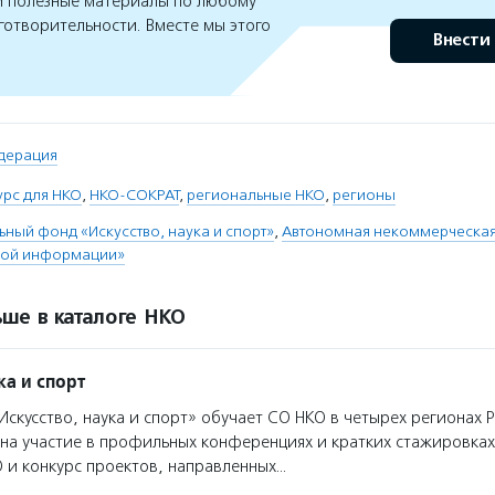
 полезные материалы по любому
готворительности. Вместе мы этого
Внести
дерация
урс для НКО
,
НКО-СОКРАТ
,
региональные НКО
,
регионы
ьный фонд «Искусство, наука и спорт»
,
Автономная некоммерческая
ной информации»
ше в каталоге НКО
ка и спорт
скусство, наука и спорт» обучает СО НКО в четырех регионах 
 на участие в профильных конференциях и кратких стажировках
 и конкурс проектов, направленных…