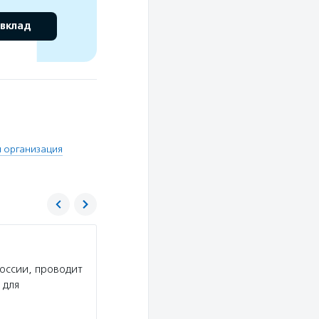
 вклад
 организация
Агентство социальной информации
России, проводит
Услуги:
АСИ выпускает новости и аналитичес
 для
секторе и в социальной сфере, размещает ново
рассказывает о профессионалах некоммерческ