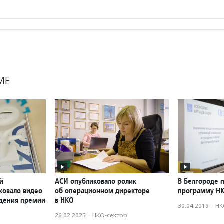
МЕ
й
АСИ опубликовало ролик
В Белгороде 
ковало видео
об операционном директоре
программу Н
ждения премии
в НКО
30.04.2019
·
НК
26.02.2025
·
НКО-сектор