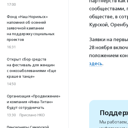
партнерств как 
17:00
сообществами, 
обществе, в сот
Фонд «Наш Норильск»
напомнил об осенней
Курской, Оренбу
заявочной кампании
на поддержку социальных
Заявки на первы
проектов
28 ноября вклю
16:31
положением кон
Открыт сбор средств
здесь
.
на фестиваль для женщин
с онкозаболеваниями «Еще
краше в танце»
14:50
Организация «Продвижение»
и компания «Инва-Титан»
будут сотрудничать
Поддерж
13:30
·
Прислано НКО
Мы работаем, 
Пенсионеры Самарской