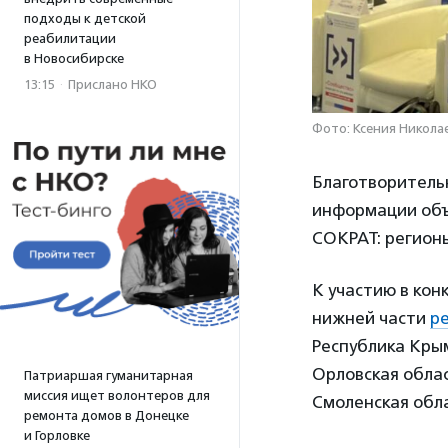
подходы к детской
реабилитации
в Новосибирске
13:15
·
Прислано НКО
Фото: Ксения Николае
Благотворительн
информации объ
СОКРАТ: регион
К участию в кон
нижней части
р
Республика Крым
Орловская облас
Патриаршая гуманитарная
миссия ищет волонтеров для
Смоленская обла
ремонта домов в Донецке
и Горловке