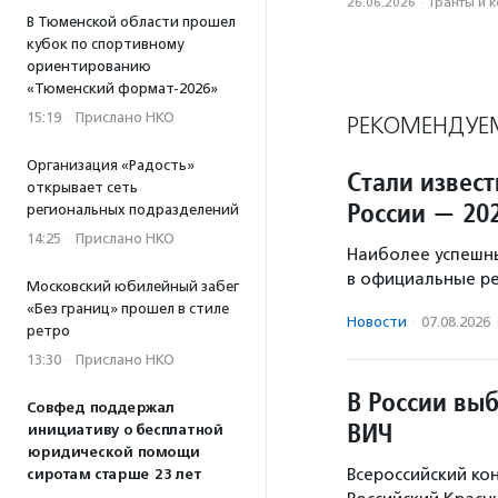
26.06.2026
·
Гранты и 
В Тюменской области прошел
кубок по спортивному
ориентированию
«Тюменский формат-2026»
15:19
·
Прислано НКО
РЕКОМЕНДУЕ
Организация «Радость»
Стали извес
открывает сеть
России — 20
региональных подразделений
14:25
·
Прислано НКО
Наиболее успешн
в официальные р
Московский юбилейный забег
«Без границ» прошел в стиле
Новости
·
07.08.2026
ретро
13:30
·
Прислано НКО
В России вы
Совфед поддержал
ВИЧ
инициативу о бесплатной
юридической помощи
Всероссийский ко
сиротам старше 23 лет