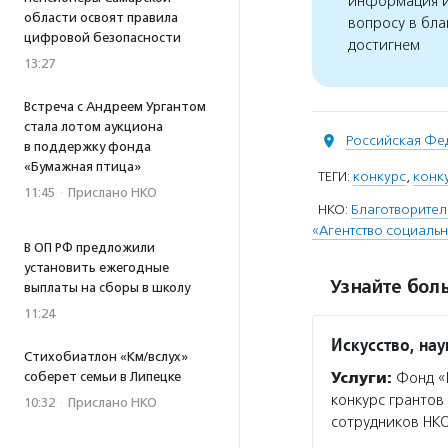
информация и
области освоят правила
вопросу в бла
цифровой безопасности
достигнем
13:27
Встреча с Андреем Ургантом
стала лотом аукциона
Российская Фе
в поддержку фонда
«Бумажная птица»
ТЕГИ:
конкурс
,
конк
11:45
·
Прислано НКО
НКО:
Благотворител
«Агентство социаль
В ОП РФ предложили
установить ежегодные
Узнайте боль
выплаты на сборы в школу
11:24
Искусство, нау
Стихобиатлон «Км/вслух»
соберет семьи в Липецке
Услуги:
Фонд «И
конкурс грантов
10:32
·
Прислано НКО
сотрудников НКО