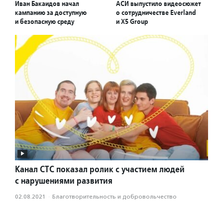
Иван Бакаидов начал
АСИ выпустило видеосюжет
кампанию за доступную
о сотрудничестве Everland
и безопасную среду
и X5 Group
Канал СТС показал ролик с участием людей
с нарушениями развития
02.08.2021
·
Благотвори­тель­ность и доброволь­чест­во