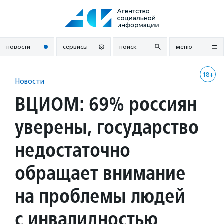
Перейти
к
содержанию
новости
сервисы
поиск
меню
18+
Новости
ВЦИОМ: 69% россиян
уверены, государство
недостаточно
обращает внимание
на проблемы людей
с инвалидностью