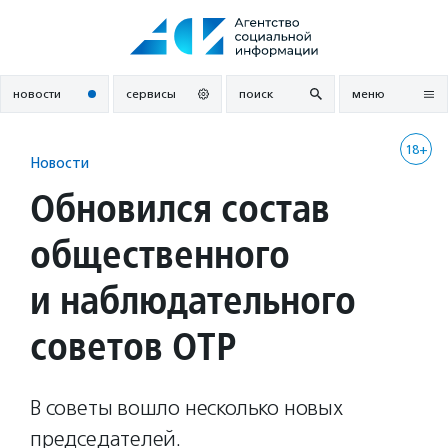
Перейти
к
содержанию
новости
сервисы
поиск
меню
18+
Новости
Обновился состав
общественного
и наблюдательного
советов ОТР
В советы вошло несколько новых
председателей.