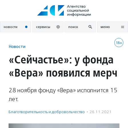
Перейти
к
содержанию
новости
сервисы
поиск
меню
18+
Новости
«Сейчастье»: у фонда
«Вера» появился мерч
28 ноября фонду «Вера» исполнится 15
лет.
Благотвори­тель­ность и доброволь­чест­во
·
26.11.2021