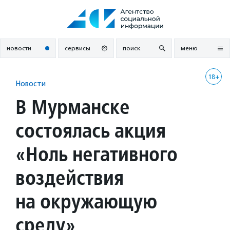
Перейти
к
содержанию
новости
сервисы
поиск
меню
18+
Новости
В Мурманске
состоялась акция
«Ноль негативного
воздействия
на окружающую
среду»