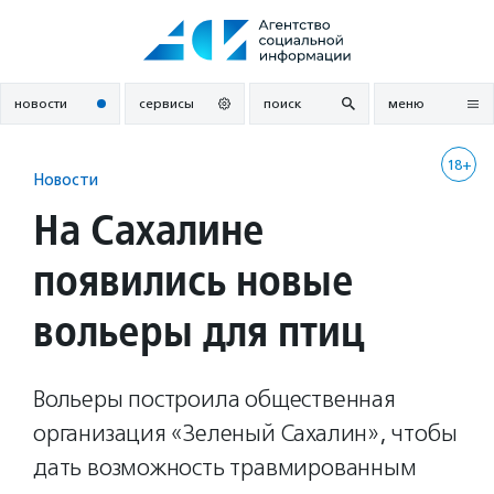
Перейти
к
содержанию
новости
сервисы
поиск
меню
18+
Новости
На Сахалине
появились новые
вольеры для птиц
Вольеры построила общественная
организация «Зеленый Сахалин», чтобы
дать возможность травмированным