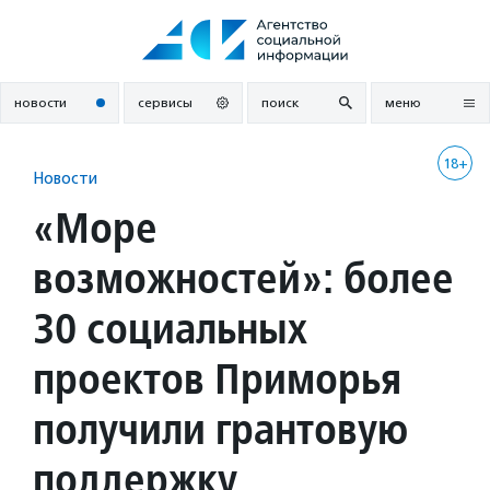
Перейти
к
содержанию
новости
сервисы
поиск
меню
18+
Новости
«Море
возможностей»: более
30 социальных
проектов Приморья
получили грантовую
поддержку