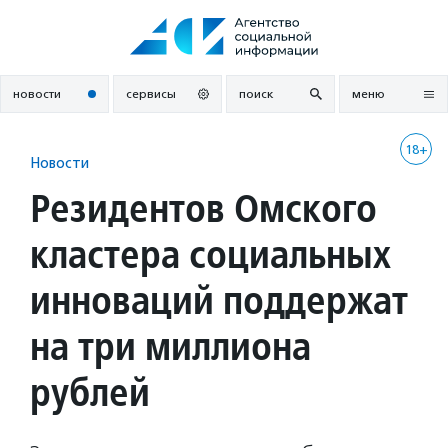
Перейти
к
содержанию
новости
сервисы
поиск
меню
18+
Новости
Резидентов Омского
кластера социальных
инноваций поддержат
на три миллиона
рублей