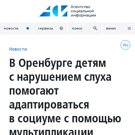
Перейти
к
содержанию
новости
сервисы
поиск
меню
18+
Новости
В Оренбурге детям
с нарушением слуха
помогают
адаптироваться
в социуме с помощью
мультипликации