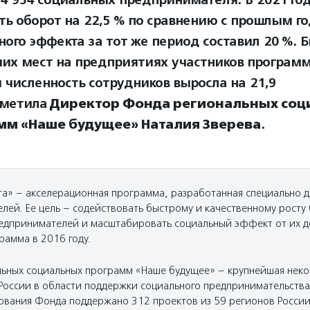
 4 934 социальных предпринимателя. В 2021 го
ть оборот на 22,5 % по сравнению с прошлым го
ного эффекта за тот же период составил 20 %. 
чих мест на предприятиях участников программ
 численность сотрудников выросла на 21,9
тметила
Директор Фонда региональных со
мм «Наше будущее» Наталия Зверева
.
а» – акселерационная программа, разработанная специально д
лей. Ее цель – содействовать быстрому и качественному росту 
едпринимателей и масштабировать социальный эффект от их д
рамма в 2016 году.
ьных социальных программ «Наше будущее» – крупнейшая нек
 России в области поддержки социального предпринимательства.
ования Фонда поддержано 312 проектов из 59 регионов России