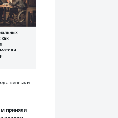
иальных
 как
е
матели
р
водственных и
ем приняли