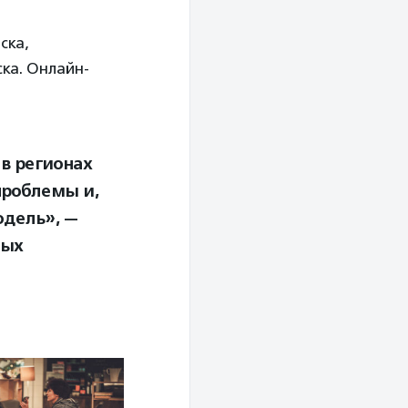
ска,
ска. Онлайн-
в регионах
проблемы и,
одель», —
ных