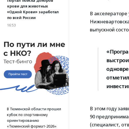
Портал поиска доноров
крови для животных
«Одной Крови» заработал
В акселераторе 
по всей России
Нижневартовска,
16:53
выпускной состо
«Програ
выстрои
одновре
отмети
инвести
В этом году зая
В Тюменской области прошел
кубок по спортивному
90 предпринима
ориентированию
(специалист, о
«Тюменский формат-2026»