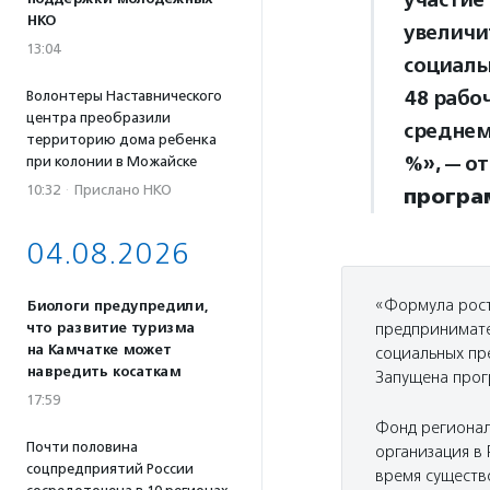
участие
НКО
увеличи
13:04
социаль
48 рабо
Волонтеры Наставнического
центра преобразили
среднем
территорию дома ребенка
%», — о
при колонии в Можайске
10:32
·
Прислано НКО
програ
04.08.2026
«Формула рост
Биологи предупредили,
что развитие туризма
предпринимате
на Камчатке может
социальных пр
навредить косаткам
Запущена прог
17:59
Фонд регионал
Почти половина
организация в
соцпредприятий России
время существ