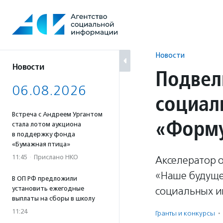
Перейти
к
содержанию
Новости
Новости
Подвел
06.08.2026
социал
Встреча с Андреем Ургантом
«Форму
стала лотом аукциона
в поддержку фонда
«Бумажная птица»
11:45
·
Прислано НКО
Акселератор 
«Наше будуще
В ОП РФ предложили
установить ежегодные
социальных и
выплаты на сборы в школу
11:24
Гранты и конкурсы
·