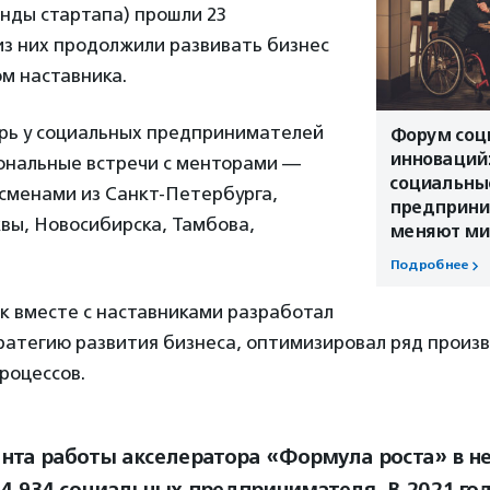
нды стартапа) прошли 23
из них продолжили развивать бизнес
м наставника.
брь у социальных предпринимателей
Форум соц
инноваций:
ональные встречи с менторами —
социальны
сменами из Санкт-Петербурга,
предприни
вы, Новосибирска, Тамбова,
меняют ми
Подробнее
к вместе с наставниками разработал
ратегию развития бизнеса, оптимизировал ряд произ
роцессов.
нта работы акселератора «Формула роста» в н