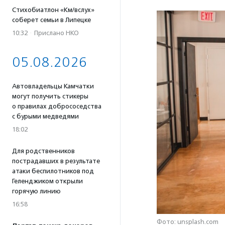
Стихобиатлон «Км/вслух»
соберет семьи в Липецке
10:32
·
Прислано НКО
05.08.2026
Автовладельцы Камчатки
могут получить стикеры
о правилах добрососедства
с бурыми медведями
18:02
Для родственников
пострадавших в результате
атаки беспилотников под
Геленджиком открыли
горячую линию
16:58
Фото: unsplash.com