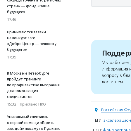
сосредоточена в 10 регионах
страны — фонд «Наше
будущее»
17:46
Принимаются заявки
на конкурс эссе
«Добро.Центр — человеку
будущего»
Поддерж
17:39
Мы работаем, 
информация и
В Москве и Петербурге
вопросу в бла
пройдут тренинги
достигнем
по профилактике выгорания
для помогающих
специалистов
15:32
·
Прислано НКО
Российская Фе
Уникальный спектакль
ТЕГИ:
акселерацион
о первой помощи «Гореть
звездой» покажут в Пушкино
НКО:
Фонд региона