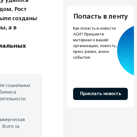
ду удалось
дом. Рост
Попасть в ленту
Были созданы
ы, а в
Как попасть в новости
АСИ? Пришлите
материал о вашей
циальных
организации, новость,
пресс-релиз, анонс
события.
ля социальных
бизнеса
Прислать новость
еятельности.
оммерческая
 Всего за
.