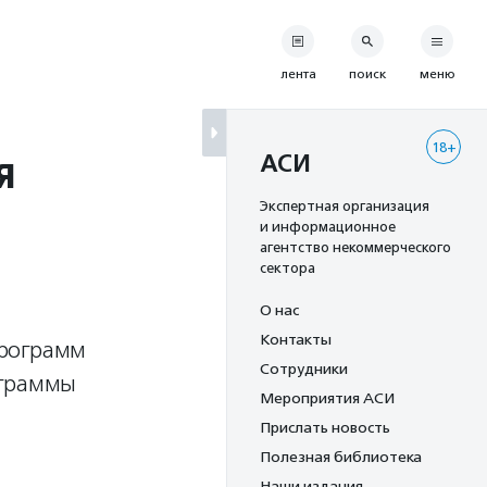
лента
поиск
меню
18+
я
АСИ
Экспертная организация
и информационное
агентство некоммерческого
сектора
О нас
Контакты
программ
Сотрудники
ограммы
Мероприятия АСИ
Прислать новость
Полезная библиотека
Наши издания