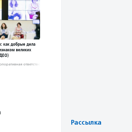
: как добрые дела
изнаком великих
ДЕО)
рпоративная ответственность
а
Рассылка