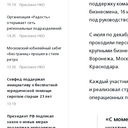
поддержку кома
15:19
·
Прислано НКО
бизнесмена, 16 
Организация «Радость»
под руководство
открывает сеть
региональных подразделений
С июля по дека
14:25
·
Прислано НКО
проходили перс
Московский юбилейный забег
крупными бизне
«Без границ» прошел в стиле
Воронежа, Моск
ретро
Краснодара.
13:30
·
Прислано НКО
Совфед поддержал
Каждый участни
инициативу о бесплатной
и реализовал ст
юридической помощи
сиротам старше 23 лет
операционных п
13:19
Президент РФ подписал
«С моме
закон о новых мерах
поддержки молодежных