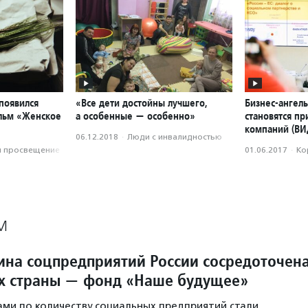
появился
«Все дети достойны лучшего,
Бизнес-ангелы
льм «Женское
а особенные — особенно»
становятся пр
компаний (ВИ
06.12.2018
·
Люди с инвалидностью
и просвещение
01.06.2017
·
Ко
М
ина соцпредприятий России сосредоточен
ах страны — фонд «Наше будущее»
ми по количеству социальных предприятий стали