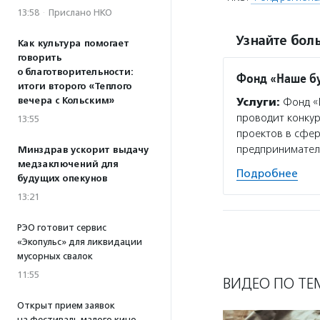
13:58
·
Прислано НКО
Узнайте боль
Как культура помогает
говорить
о благотворительности:
Фонд «Наше б
итоги второго «Теплого
вечера с Кольским»
Услуги:
Фонд «Н
проводит конкур
13:55
проектов в сфе
предпринимател
Минздрав ускорит выдачу
медзаключений для
Подробнее
будущих опекунов
13:21
РЭО готовит сервис
«Экопульс» для ликвидации
мусорных свалок
11:55
ВИДЕО ПО ТЕ
Открыт прием заявок
на фестиваль малого кино