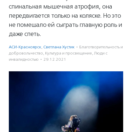
спинальная мышечная атрофия, она
передвигается только на коляске. Но это
не помешало ей сыграть главную роль и
даже спеть.
АСИ-Красноярск
,
Светлана Хустик
·
Благотвори­тель­ность и
доброволь­чест­во
,
Культура и просвещение
,
Люди с
инвалидностью
·
29.12.2021