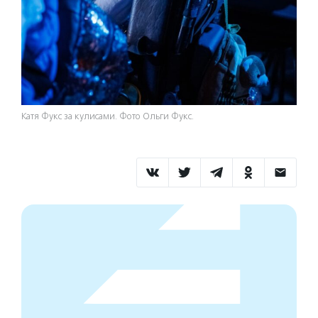
Катя Фукс за кулисами. Фото Ольги Фукс.