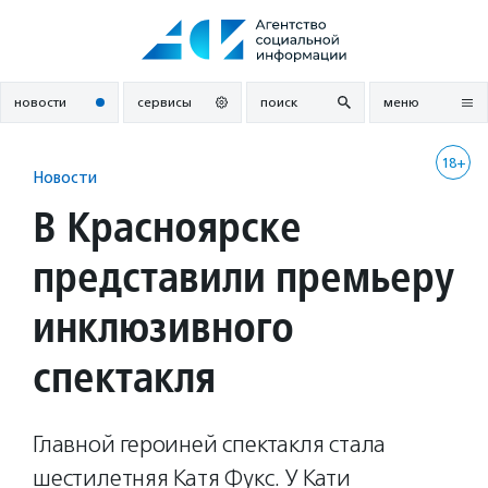
Перейти
к
содержанию
новости
сервисы
поиск
меню
18+
Новости
В Красноярске
представили премьеру
инклюзивного
спектакля
Главной героиней спектакля стала
шестилетняя Катя Фукс. У Кати