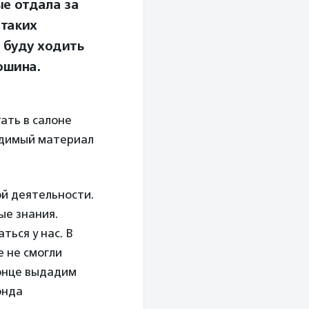
ые отдала за
 таких
 буду ходить
юшина.
ать в салоне
одимый материал
й деятельности.
ые знания.
ться у нас. В
 не смогли
конце выдадим
онда