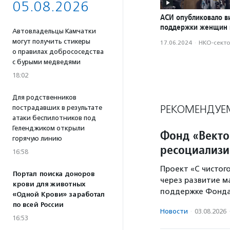
05.08.2026
АСИ опубликовало в
поддержки женщин 
Автовладельцы Камчатки
могут получить стикеры
17.06.2024
·
НКО-сект
о правилах добрососедства
с бурыми медведями
18:02
Для родственников
РЕКОМЕНДУЕ
пострадавших в результате
атаки беспилотников под
Геленджиком открыли
Фонд «Векто
горячую линию
ресоциализи
16:58
Проект «С чистог
Портал поиска доноров
через развитие м
крови для животных
поддержке Фонда
«Одной Крови» заработал
по всей России
Новости
·
03.08.2026
16:53