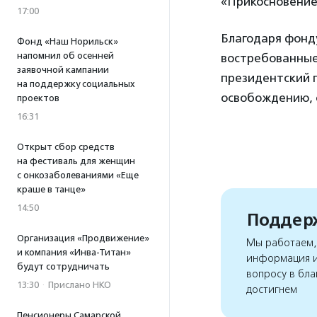
«Прикосновение
17:00
Благодаря фонд
Фонд «Наш Норильск»
напомнил об осенней
востребованные
заявочной кампании
президентский г
на поддержку социальных
освобождению, 
проектов
16:31
Открыт сбор средств
на фестиваль для женщин
с онкозаболеваниями «Еще
краше в танце»
14:50
Поддерж
Организация «Продвижение»
Мы работаем, 
и компания «Инва-Титан»
информация и
будут сотрудничать
вопросу в бла
13:30
·
Прислано НКО
достигнем
Пенсионеры Самарской