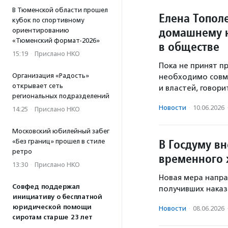
В Тюменской области прошел
Елена Топол
кубок по спортивному
домашнему н
ориентированию
«Тюменский формат-2026»
в обществе
15:19
·
Прислано НКО
Пока не принят п
Организация «Радость»
необходимо совм
открывает сеть
и властей, говори
региональных подразделений
Новости
·
10.06.2026
14:25
·
Прислано НКО
Московский юбилейный забег
В Госдуму в
«Без границ» прошел в стиле
ретро
временного
13:30
·
Прислано НКО
Новая мера напра
Совфед поддержал
получивших наказ
инициативу о бесплатной
юридической помощи
Новости
·
08.06.2026
сиротам старше 23 лет