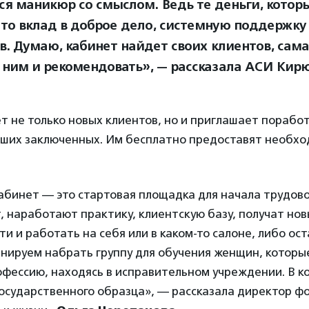
ся маникюр со смыслом. Ведь те деньги, котор
 это вклад в доброе дело, системную поддержку
в. Думаю, кабинет найдет своих клиентов, сама
к ним и рекомендовать», — рассказала АСИ Кир
 не только новых клиентов, но и приглашает поработ
ших заключенных. Им бесплатно предоставят необх
бинет — это стартовая площадка для начала трудово
 наработают практику, клиентскую базу, получат нов
и и работать на себя или в каком-то салоне, либо оста
нируем набрать группу для обучения женщин, которые
офессию, находясь в исправительном учреждении. В 
государственного образца», — рассказала директор ф