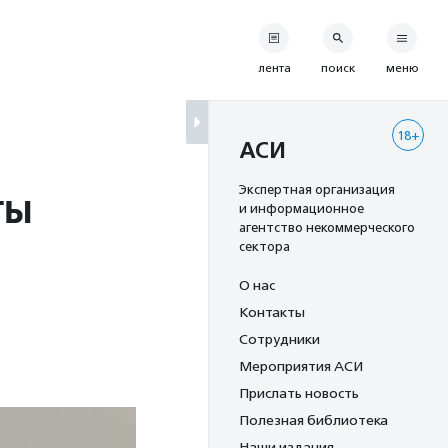
лента
поиск
меню
18+
АСИ
ты
Экспертная организация
и информационное
агентство некоммерческого
сектора
О нас
Контакты
Сотрудники
Мероприятия АСИ
Прислать новость
Полезная библиотека
Наши издания