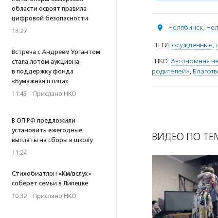
области освоят правила
цифровой безопасности
Челябинск
,
Чел
13:27
ТЕГИ:
осужденные
,
Встреча с Андреем Ургантом
НКО:
Автономная не
стала лотом аукциона
родителей»
,
Благотв
в поддержку фонда
«Бумажная птица»
11:45
·
Прислано НКО
В ОП РФ предложили
установить ежегодные
ВИДЕО ПО ТЕ
выплаты на сборы в школу
11:24
Стихобиатлон «Км/вслух»
соберет семьи в Липецке
10:32
·
Прислано НКО