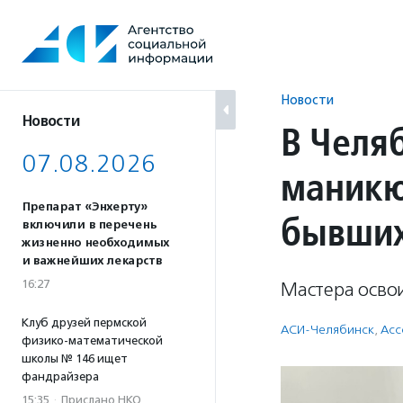
Перейти
к
содержанию
Новости
Новости
В Челя
07.08.2026
маникю
Препарат «Энхерту»
бывших
включили в перечень
жизненно необходимых
и важнейших лекарств
16:27
Мастера осво
Клуб друзей пермской
АСИ-Челябинск
,
Асс
физико-математической
школы № 146 ищет
фандрайзера
15:35
·
Прислано НКО