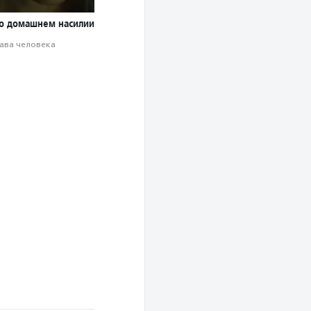
о домашнем насилии
ава человека