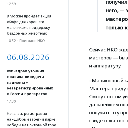
получил
12:59
него, —
В Москве пройдет акция
мастеро
«Кофе для хорошего
только 
мальчика» в поддержку
бездомных животных
10:52
·
Прислано НКО
Сейчас НКО ждет
06.08.2026
мастеров — быв
и аппаратуру.
Минздрав уточнил
правила передачи
«Маникюрный ка
пациентам
Мастера придут,
незарегистрированных
в России препаратов
Смогут потом уйт
17:30
дальнейшем пла
получить эту пр
Началась регистрация
на «Добрый забег» в парке
свидетельство 
Победы на Поклонной горе