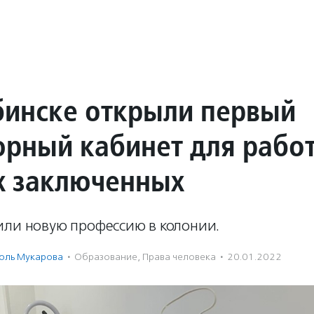
бинске открыли первый
рный кабинет для рабо
 заключенных
или новую профессию в колонии.
оль Мукарова
·
Образование
,
Права человека
·
20.01.2022