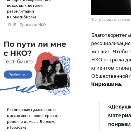
подходы к детской
реабилитации
в Новосибирске
Фото предоставлено
13:15
·
Прислано НКО
Благотворитель
ресоциализацией
женщин. Чтобы 
НКО открыла дл
клиентом стала
Общественной п
Кирюшина
.
«Девушк
Патриаршая гуманитарная
материал
миссия ищет волонтеров для
ремонта домов в Донецке
понрави
и Горловке