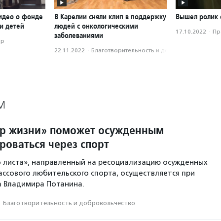
идео о фонде
В Карелии сняли клип в поддержку
Вышел ролик 
и детей
людей с онкологическими
17.10.2022
·
Пр
заболеваниями
ор
22.11.2022
·
Благотвори­тель­ность и доброволь­чест­во
М
р жизни» поможет осужденным
роваться через спорт
о листа», направленный на ресоциализацию осужденных
ассового любительского спорта, осуществляется при
 Владимира Потанина.
·
Благотвори­тель­ность и доброволь­чест­во