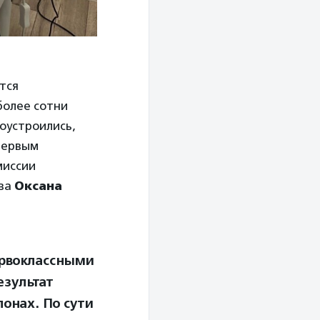
тся
более сотни
оустроились,
Первым
миссии
тва
Оксана
ервоклассными
езультат
онах. По сути